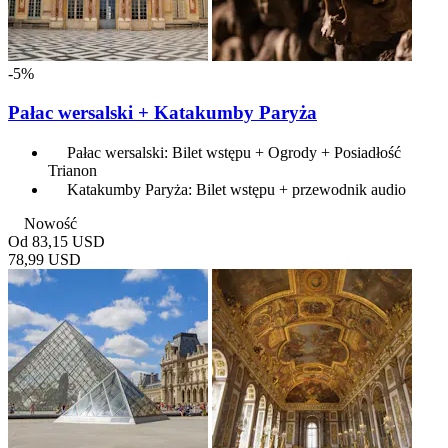
-5%
Pałac wersalski + Katakumby Paryża
Pałac wersalski: Bilet wstępu + Ogrody + Posiadłość
Trianon
Katakumby Paryża: Bilet wstępu + przewodnik audio
Nowość
Od
83,15 USD
78,99 USD