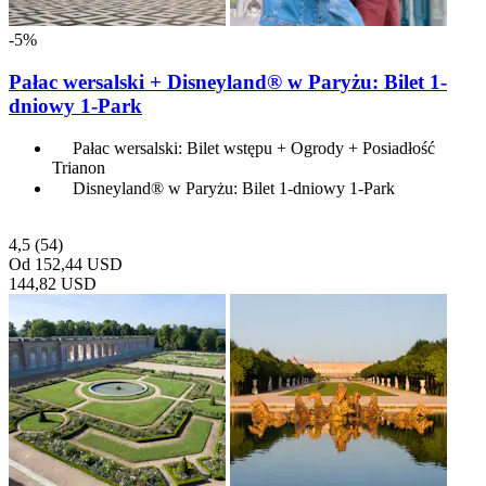
-5%
Pałac wersalski + Disneyland® w Paryżu: Bilet 1-
dniowy 1-Park
Pałac wersalski: Bilet wstępu + Ogrody + Posiadłość
Trianon
Disneyland® w Paryżu: Bilet 1-dniowy 1-Park
4,5
(54)
Od
152,44 USD
144,82 USD