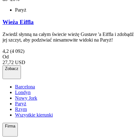
Paryż
Wieża Eiffla
Zwiedź słynną na całym świecie wieżę Gustave 'a Eiffla i zdobądź
jej szczyt, aby podziwiać niesamowite widoki na Paryż!
4,2
(4 092)
Od
27,72 USD
Zobacz
Barcelona
Londyn
Nowy Jork
Paryż
Rzym
Wszystkie kierunki
Firma