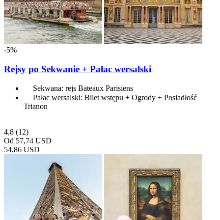
-5%
Rejsy po Sekwanie + Pałac wersalski
Sekwana: rejs Bateaux Parisiens
Pałac wersalski: Bilet wstępu + Ogrody + Posiadłość
Trianon
4,8
(12)
Od
57,74 USD
54,86 USD