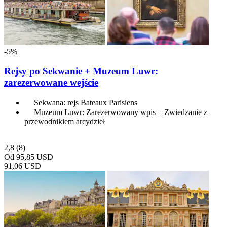
-5%
Rejsy po Sekwanie + Muzeum Luwr:
zarezerwowane wejście
Sekwana: rejs Bateaux Parisiens
Muzeum Luwr: Zarezerwowany wpis + Zwiedzanie z
przewodnikiem arcydzieł
2,8
(8)
Od
95,85 USD
91,06 USD