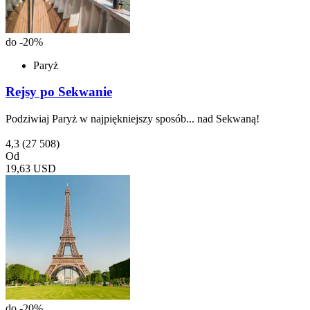
do -20%
Paryż
Rejsy po Sekwanie
Podziwiaj Paryż w najpiękniejszy sposób... nad Sekwaną!
4,3
(27 508)
Od
19,63 USD
do -20%