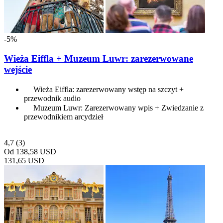
-5%
Wieża Eiffla + Muzeum Luwr: zarezerwowane
wejście
Wieża Eiffla: zarezerwowany wstęp na szczyt +
przewodnik audio
Muzeum Luwr: Zarezerwowany wpis + Zwiedzanie z
przewodnikiem arcydzieł
4,7
(3)
Od
138,58 USD
131,65 USD