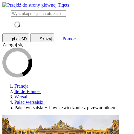
Pomoc
pl / USD
Szukaj
Zaloguj się
Francja
Île-de-France
Wersal
Pałac wersalski
Pałac wersalski + Luwr: zwiedzanie z przewodnikiem