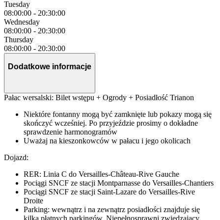
Tuesday
08:00:00
-
20:30:00
Wednesday
08:00:00
-
20:30:00
Thursday
08:00:00
-
20:30:00
Dodatkowe informacje
Pałac wersalski: Bilet wstępu + Ogrody + Posiadłość Trianon
Niektóre fontanny mogą być zamknięte lub pokazy mogą się
skończyć wcześniej. Po przyjeździe prosimy o dokładne
sprawdzenie harmonogramów
Uważaj na kieszonkowców w pałacu i jego okolicach
Dojazd:
RER: Linia C do Versailles-Château-Rive Gauche
Pociągi SNCF ze stacji Montparnasse do Versailles-Chantiers
Pociągi SNCF ze stacji Saint-Lazare do Versailles-Rive
Droite
Parking: wewnątrz i na zewnątrz posiadłości znajduje się
kilka płatnych parkingów. Niepełnosprawni zwiedzający