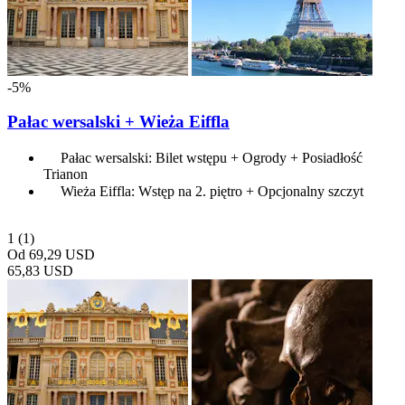
-5%
Pałac wersalski + Wieża Eiffla
Pałac wersalski: Bilet wstępu + Ogrody + Posiadłość
Trianon
Wieża Eiffla: Wstęp na 2. piętro + Opcjonalny szczyt
1
(1)
Od
69,29 USD
65,83 USD