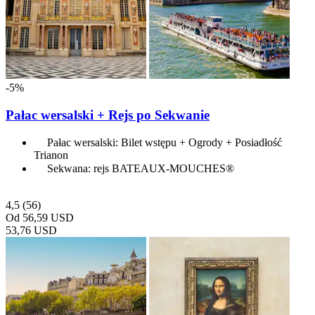
-5%
Pałac wersalski + Rejs po Sekwanie
Pałac wersalski: Bilet wstępu + Ogrody + Posiadłość
Trianon
Sekwana: rejs BATEAUX-MOUCHES®
4,5
(56)
Od
56,59 USD
53,76 USD