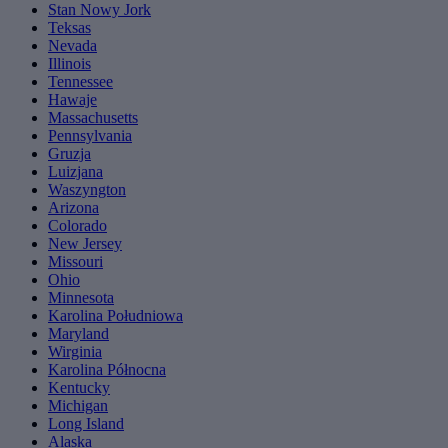
Stan Nowy Jork
Teksas
Nevada
Illinois
Tennessee
Hawaje
Massachusetts
Pennsylvania
Gruzja
Luizjana
Waszyngton
Arizona
Colorado
New Jersey
Missouri
Ohio
Minnesota
Karolina Południowa
Maryland
Wirginia
Karolina Północna
Kentucky
Michigan
Long Island
Alaska