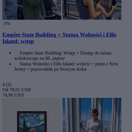
-5%
Empire State Building + Statua Wolności i Ellis
Island: wstęp
Empire State Building: Wstęp + Dostęp do tarasu
widokowego na 86. piętrze
Statua Wolności i Ellis Island: wejście + prom z New
Jersey + przewodnik po Nowym Jorku
4
(2)
Od
78,91 USD
74,96 USD