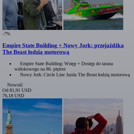
-7%
Empire State Building + Nowy Jork: przejażdżka
The Beast łodzią motorową
Empire State Building: Wstęp + Dostęp do tarasu
widokowego na 86. piętrze
Nowy Jork: Circle Line Jazda The Beast łodzią motorową
Nowość
Od
81,91 USD
76,18 USD