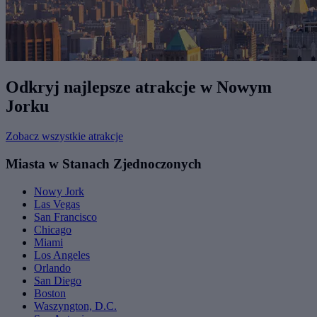
Odkryj najlepsze atrakcje w Nowym
Jorku
Zobacz wszystkie atrakcje
Miasta w Stanach Zjednoczonych
Nowy Jork
Las Vegas
San Francisco
Chicago
Miami
Los Angeles
Orlando
San Diego
Boston
Waszyngton, D.C.