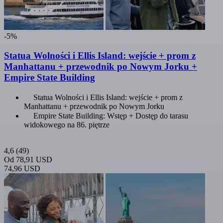
-5%
Statua Wolności i Ellis Island: wejście + prom z
Manhattanu + przewodnik po Nowym Jorku +
Empire State Building
Statua Wolności i Ellis Island: wejście + prom z
Manhattanu + przewodnik po Nowym Jorku
Empire State Building: Wstęp + Dostęp do tarasu
widokowego na 86. piętrze
4,6
(49)
Od
78,91 USD
74,96 USD