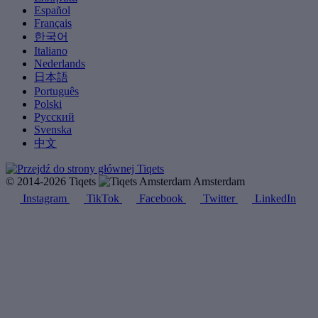
Español
Français
한국어
Italiano
Nederlands
日本語
Português
Polski
Русский
Svenska
中文
© 2014-2026 Tiqets
Amsterdam
Instagram
TikTok
Facebook
Twitter
LinkedIn