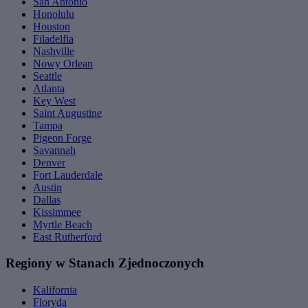
San Antonio
Honolulu
Houston
Filadelfia
Nashville
Nowy Orlean
Seattle
Atlanta
Key West
Saint Augustine
Tampa
Pigeon Forge
Savannah
Denver
Fort Lauderdale
Austin
Dallas
Kissimmee
Myrtle Beach
East Rutherford
Regiony w Stanach Zjednoczonych
Kalifornia
Floryda