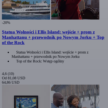
-20%
Statua Wolności i Ellis Island: wejście + prom z
Manhattanu + przewodnik po Nowym Jorku + Top
of the Rock
Statua Wolności i Ellis Island: wejście + prom z
Manhattanu + przewodnik po Nowym Jorku
Top of the Rock: Wstęp ogólny
4,6
(10)
Od
81,08 USD
64,86 USD