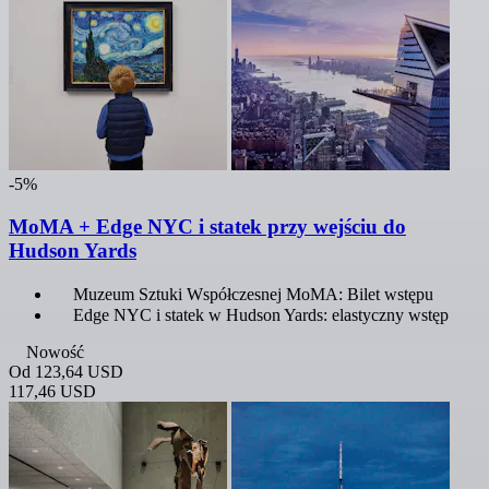
-5%
MoMA + Edge NYC i statek przy wejściu do
Hudson Yards
Muzeum Sztuki Współczesnej MoMA: Bilet wstępu
Edge NYC i statek w Hudson Yards: elastyczny wstęp
Nowość
Od
123,64 USD
117,46 USD