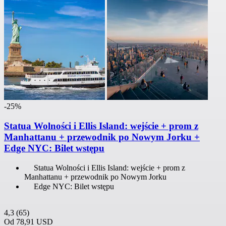
-25%
Statua Wolności i Ellis Island: wejście + prom z
Manhattanu + przewodnik po Nowym Jorku +
Edge NYC: Bilet wstępu
Statua Wolności i Ellis Island: wejście + prom z
Manhattanu + przewodnik po Nowym Jorku
Edge NYC: Bilet wstępu
4,3
(65)
Od
78,91 USD