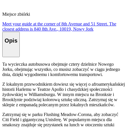
Miejsce zbiórki
Meet your guide at the corner of 8th Avenue and 51 Street. The
closest address is 840 8th Ave., 10019, Nowy Jork
Opis
Ta wycieczka autobusowa obejmuje cztery dzielnice Nowego
Jorku, obejmując wszystko, co musisz zobaczyć w ciągu jednego
dnia, dzięki wygodnemu i komfortowemu transportowi.
Z lokalnym przewodnikiem dowiesz się więcej o afroamerykańskiej
historii Harlemu w Teatrze Apollo i chasydzkiej społeczności
żydowskiej w Williamsburgu. W innym miejscu na Bronksie i
Brooklynie podziwiaj kolorową sztukę uliczną. Zatrzymaj się w
sklepie z empanadą polecanym przez lokalnych mieszkańców.
Zatrzymaj się w parku Flushing Meadow-Corona, aby zobaczyć
Citi Field i gigantyczną Unisferę. W popularnym miejscu dla
smakoszy znajduje się przystanek na lunch w otoczeniu sztuki