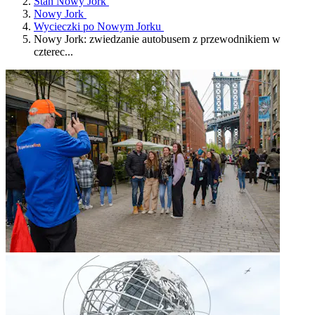
Stan Nowy Jork
Nowy Jork
Wycieczki po Nowym Jorku
Nowy Jork: zwiedzanie autobusem z przewodnikiem w
czterec...