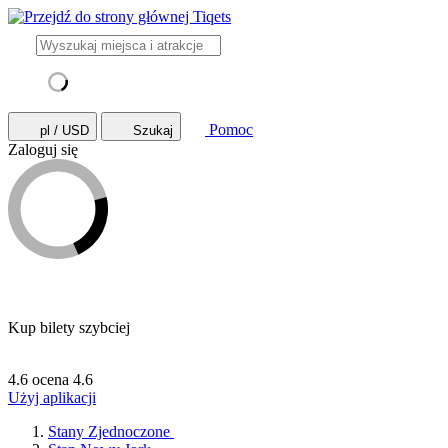
Pomoc
pl / USD
Szukaj
Zaloguj się
Kup bilety szybciej
4.6 ocena
4.6
Użyj aplikacji
Stany Zjednoczone