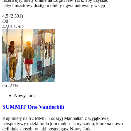
rezerwując bilety online na Edge New York, aby uzyskać
natychmiastowy dostęp mobilny i gwarantowany wstęp
4,5
(2 391)
Od
47,91 USD
do -21%
Nowy Jork
SUMMIT One Vanderbilt
Kup bilety na SUMMIT i odkryj Manhattan z wyjątkowej
perspektywy dzięki funkcjom multisensorycznym, które na nowo
definiują sposób, w jaki postrzegasz Nowy Jork