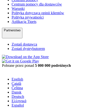
Centrum pomocy dla dostawców
Warunki
Polityka dotycząca opinii klientów
Polityka prywatności
Aplikacja Tiqets
Partnerstwo
Zostań dostawcą
Zostań dystrybutorem
Pobrane przez ponad
5 000 000 podróżnych
English
Català
Čeština
Dansk
Deutsch
Ελληνικά
Español