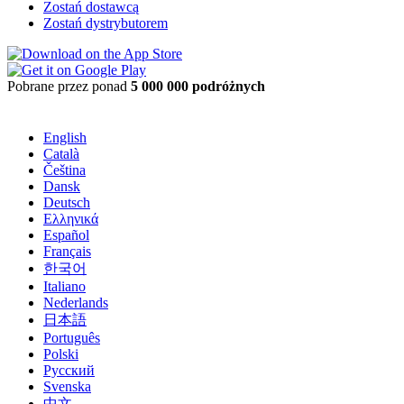
Zostań dostawcą
Zostań dystrybutorem
Pobrane przez ponad
5 000 000 podróżnych
English
Català
Čeština
Dansk
Deutsch
Ελληνικά
Español
Français
한국어
Italiano
Nederlands
日本語
Português
Polski
Русский
Svenska
中文