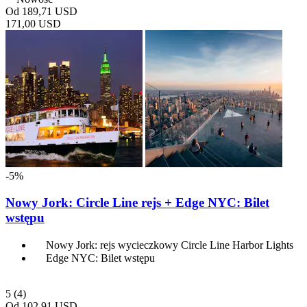
Od
189,71 USD
171,00 USD
-5%
Nowy Jork: Circle Line rejs + Edge NYC: Bilet
wstępu
Nowy Jork: rejs wycieczkowy Circle Line Harbor Lights
Edge NYC: Bilet wstępu
5
(4)
Od
102,91 USD