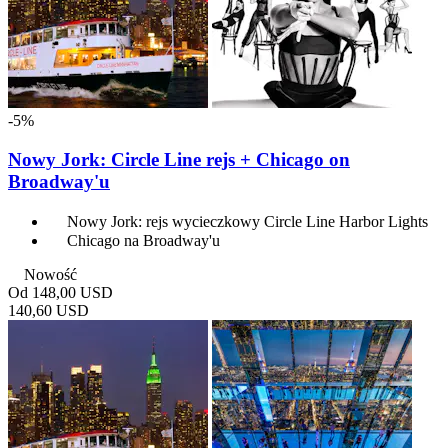
-5%
Nowy Jork: Circle Line rejs + Chicago on
Broadway'u
Nowy Jork: rejs wycieczkowy Circle Line Harbor Lights
Chicago na Broadway'u
Nowość
Od
148,00 USD
140,60 USD