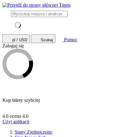
Pomoc
pl / USD
Szukaj
Zaloguj się
Kup bilety szybciej
4.6 ocena
4.6
Użyj aplikacji
Stany Zjednoczone