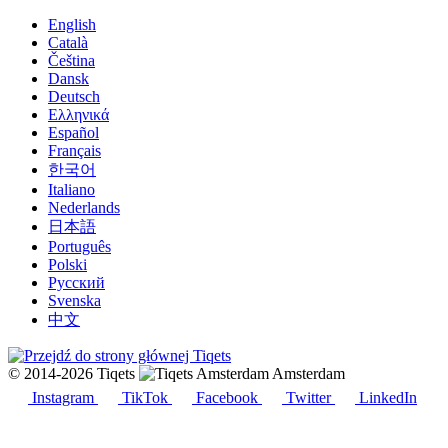
English
Català
Čeština
Dansk
Deutsch
Ελληνικά
Español
Français
한국어
Italiano
Nederlands
日本語
Português
Polski
Русский
Svenska
中文
© 2014-2026 Tiqets
Amsterdam
Instagram
TikTok
Facebook
Twitter
LinkedIn