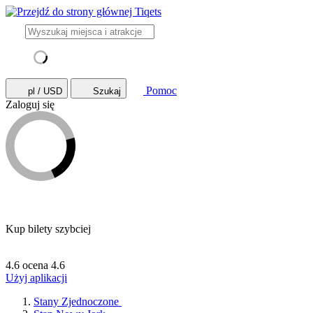
Pomoc
pl / USD
Szukaj
Zaloguj się
Kup bilety szybciej
4.6 ocena
4.6
Użyj aplikacji
Stany Zjednoczone