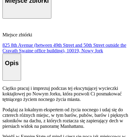
Miejsce zbiórki
Miejsce zbiórki
825 8th Avenue (between 49th Street and 50th Street outside the
Cravath Swaine office building), 10019, Nowy Jork
Opis
Ciężko pracuj i imprezuj podczas tej ekscytującej wycieczki
koktajlowej po Nowym Jorku, która pozwoli Ci posmakować
tętniącego życiem nocnego życia miasta.
Podążaj za lokalnym ekspertem od życia nocnego i udaj się do
czterech różnych miejsc, w tym barów, pubów, barów i pięknych
saloników na dachu, z których roztacza się zapierający dech w
piersiach widok na panoramę Manhattanu.
Wejdź w Empire State of mind i ciesz się nocą jak miejscowy w