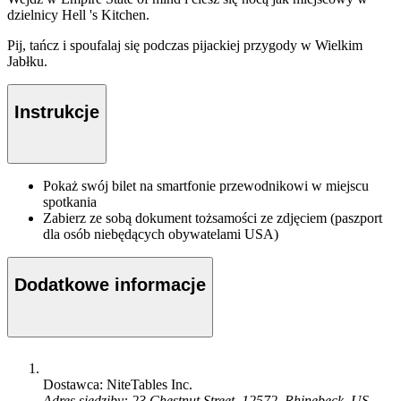
dzielnicy Hell 's Kitchen.
Pij, tańcz i spoufalaj się podczas pijackiej przygody w Wielkim
Jabłku.
Instrukcje
Pokaż swój bilet na smartfonie przewodnikowi w miejscu
spotkania
Zabierz ze sobą dokument tożsamości ze zdjęciem (paszport
dla osób niebędących obywatelami USA)
Dodatkowe informacje
Dostawca: NiteTables Inc.
Adres siedziby: 23 Chestnut Street, 12572, Rhinebeck, US