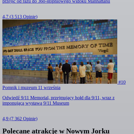
przejść od razu do 360-stopniowego widoku Manhattanu
4,7
(3 513 Opinie)
#10
Pomnik i muzeum 11 września
Odwiedź 9/11 Memorial, przejmujący hołd dla 9/11, wraz z
imponującą wystawą 9/11 Museum
4,9
(7 362 Opinie)
Polecane atrakcje w Nowym Jorku