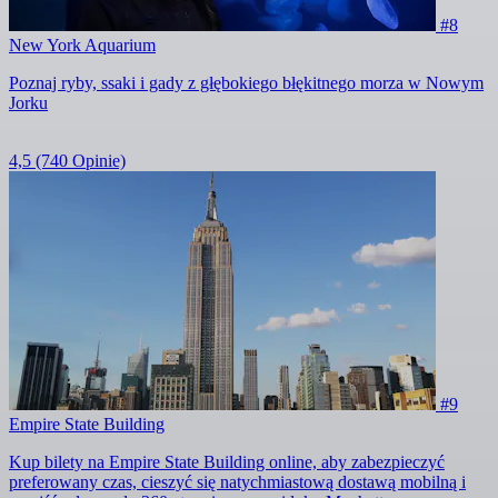
#8
New York Aquarium
Poznaj ryby, ssaki i gady z głębokiego błękitnego morza w Nowym
Jorku
4,5
(740 Opinie)
#9
Empire State Building
Kup bilety na Empire State Building online, aby zabezpieczyć
preferowany czas, cieszyć się natychmiastową dostawą mobilną i