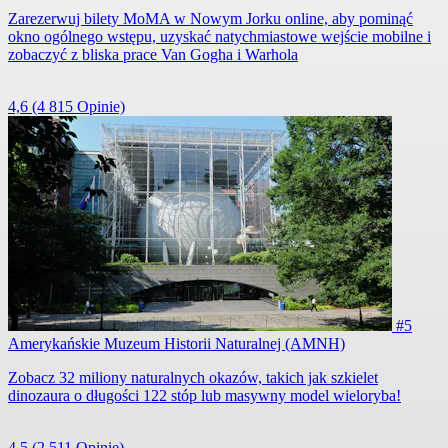
Zarezerwuj bilety MoMA w Nowym Jorku online, aby pominąć
okno ogólnego wstępu, uzyskać natychmiastowe wejście mobilne i
zobaczyć z bliska prace Van Gogha i Warhola
4,6
(4 815 Opinie)
#5
Amerykańskie Muzeum Historii Naturalnej (AMNH)
Zobacz 32 miliony naturalnych okazów, takich jak szkielet
dinozaura o długości 122 stóp lub masywny model wieloryba!
4,5
(2 511 Opinie)