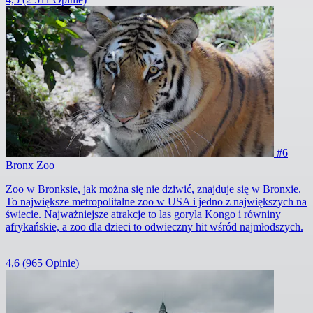
#6
Bronx Zoo
Zoo w Bronksie, jak można się nie dziwić, znajduje się w Bronxie.
To największe metropolitalne zoo w USA i jedno z największych na
świecie. Najważniejsze atrakcje to las goryla Kongo i równiny
afrykańskie, a zoo dla dzieci to odwieczny hit wśród najmłodszych.
4,6
(965 Opinie)