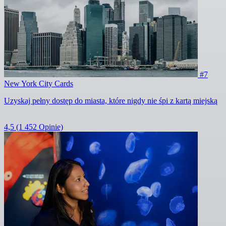
#7
New York City Cards
Uzyskaj pełny dostęp do miasta, które nigdy nie śpi z kartą miejską
4,5
(1 452 Opinie)