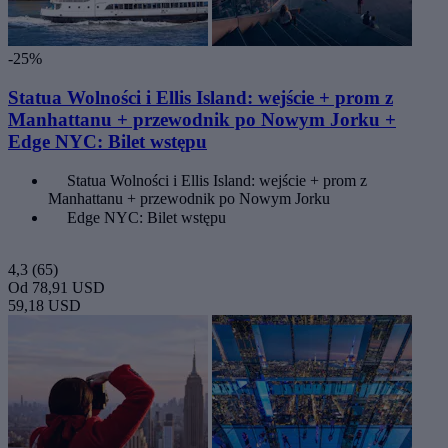
-25%
Statua Wolności i Ellis Island: wejście + prom z
Manhattanu + przewodnik po Nowym Jorku +
Edge NYC: Bilet wstępu
Statua Wolności i Ellis Island: wejście + prom z
Manhattanu + przewodnik po Nowym Jorku
Edge NYC: Bilet wstępu
4,3
(65)
Od
78,91 USD
59,18 USD