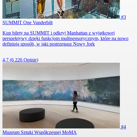
#3
SUMMIT One Vanderbilt
Kup bilety na SUMMIT i odkryj Manhattan z wyjątkowej
perspektywy dzięki funkcjom multisensorycznym, które na nowo
definiują sposób, w jaki postrzegasz Nowy Jork
4,7
(6 226 Opinie)
#4
Muzeum Sztuki Współczesnej MoMA