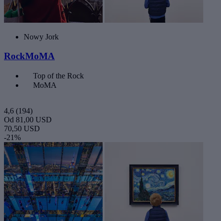
Nowy Jork
RockMoMA
Top of the Rock
MoMA
4,6
(194)
Od
81,00 USD
70,50 USD
-21%