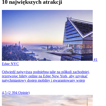
10 największych atrakcji
#1
Edge NYC
Odwiedź najwyższą podniebną talię na półkuli zachodniej,
rezerwując bilety online na Edge New York, aby uzyskać
natychmiastowy dostęp mobilny i gwarantowany wstęp
4,5
(2 394 Opinie)