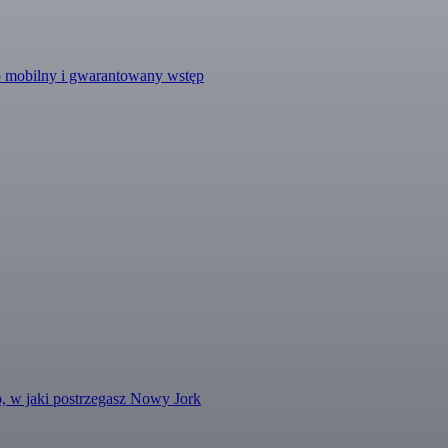
ęp mobilny i gwarantowany wstęp
, w jaki postrzegasz Nowy Jork