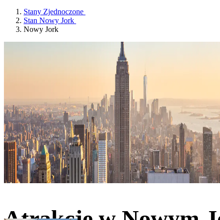
Stany Zjednoczone
Stan Nowy Jork
Nowy Jork
Atrakcje w Nowym J