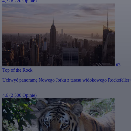
4,7
(6 220 Opinie)
#3
Top of the Rock
Uchwyć panoramę Nowego Jorku z tarasu widokowego Rockefeller 
4,6
(2 500 Opinie)