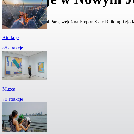
Przejdź się przez Central Park, wejdź na Empire State Building i zj
Atrakcje
85 atrakcje
Muzea
70 atrakcje