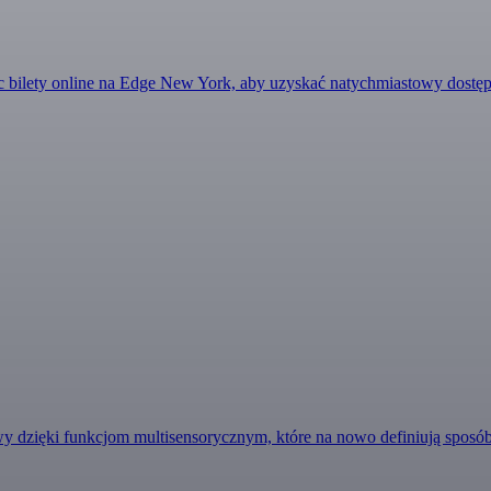
ąc bilety online na Edge New York, aby uzyskać natychmiastowy dost
 dzięki funkcjom multisensorycznym, które na nowo definiują sposób