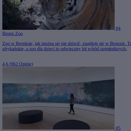
#4
Bronx Zoo
Zoo w Bronksie, jak można się nie dziwić, znajduje się w Bronxie. T
afrykańskie, a zoo dla dzieci to odwieczny hit wśród najmłodszych.
4,6
(962 Opinie)
#5