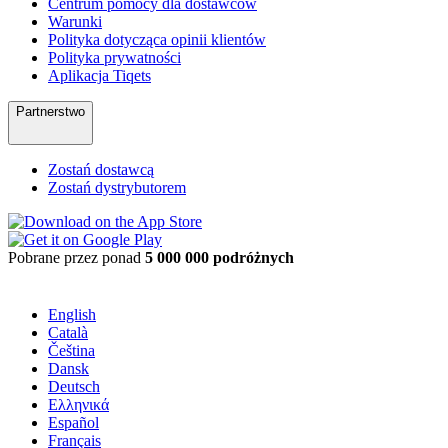
Centrum pomocy dla dostawców
Warunki
Polityka dotycząca opinii klientów
Polityka prywatności
Aplikacja Tiqets
Partnerstwo
Zostań dostawcą
Zostań dystrybutorem
Pobrane przez ponad
5 000 000 podróżnych
English
Català
Čeština
Dansk
Deutsch
Ελληνικά
Español
Français