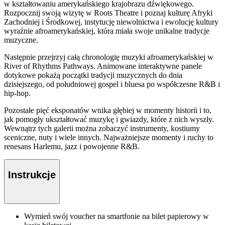
w kształtowaniu amerykańskiego krajobrazu dźwiękowego.
Rozpocznij swoją wizytę w Roots Theatre i poznaj kulturę Afryki
Zachodniej i Środkowej, instytucję niewolnictwa i ewolucję kultury
wyraźnie afroamerykańskiej, która miała swoje unikalne tradycje
muzyczne.
Następnie przejrzyj całą chronologię muzyki afroamerykańskiej w
River of Rhythms Pathways. Animowane interaktywne panele
dotykowe pokażą początki tradycji muzycznych do dnia
dzisiejszego, od południowej gospel i bluesa po współczesne R&B i
hip-hop.
Pozostałe pięć eksponatów wnika głębiej w momenty historii i to,
jak pomogły ukształtować muzykę i gwiazdy, które z nich wyszły.
Wewnątrz tych galerii można zobaczyć instrumenty, kostiumy
sceniczne, nuty i wiele innych. Najważniejsze momenty i ruchy to
renesans Harlemu, jazz i powojenne R&B.
Instrukcje
Wymień swój voucher na smartfonie na bilet papierowy w