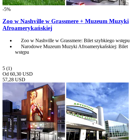
-5%
Zoo w Nashville w Grassmere + Muzeum Muzyki
Afroamerykańskiej
Zoo w Nashville w Grassmere: Bilet szybkiego wstępu
Narodowe Muzeum Muzyki Afroamerykańskiej: Bilet
wstępu
5
(1)
Od
60,30 USD
57,28 USD