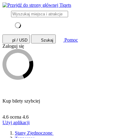
Pomoc
pl / USD
Szukaj
Zaloguj się
Kup bilety szybciej
4.6 ocena
4.6
Użyj aplikacji
Stany Zjednoczone