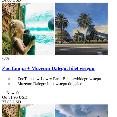
54,80 USD
-5%
ZooTampa + Muzeum Dalego: bilet wstępu
ZooTampa w Lowry Park: Bilet szybkiego wstępu
Muzeum Dalego: bilet wstępu do galerii
Nowość
Od
81,95 USD
77,85 USD