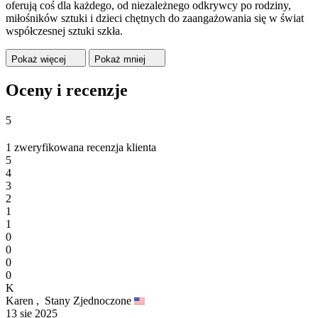
oferują coś dla każdego, od niezależnego odkrywcy po rodziny,
miłośników sztuki i dzieci chętnych do zaangażowania się w świat
współczesnej sztuki szkła.
Pokaż więcej
Pokaż mniej
Oceny i recenzje
5
1 zweryfikowana recenzja klienta
5
4
3
2
1
1
0
0
0
0
K
Karen ,
Stany Zjednoczone
13 sie 2025