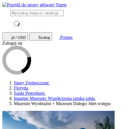
Pomoc
pl / USD
Szukaj
Zaloguj się
Stany Zjednoczone
Floryda
Sankt Petersburg
Imagine Museum: Współczesna sztuka szkła
Muzeum Wyobraźni + Muzeum Dalego: bilet wstępu