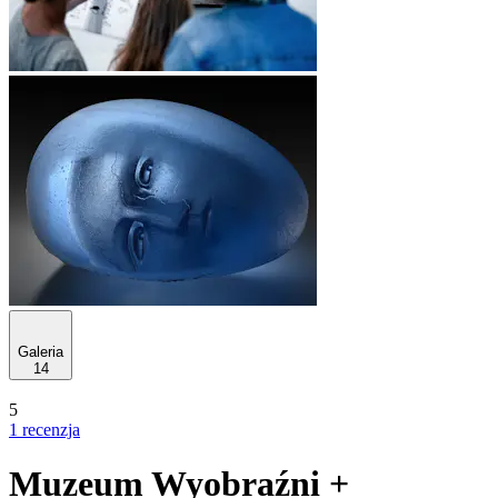
Galeria
14
5
1 recenzja
Muzeum Wyobraźni +