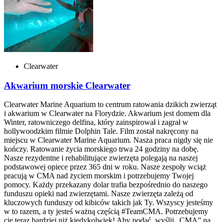
Clearwater
Akwarium morskie Clearwater
Clearwater Marine Aquarium to centrum ratowania dzikich zwierząt
i akwarium w Clearwater na Florydzie. Akwarium jest domem dla
Winter, ratowniczego delfina, który zainspirował i zagrał w
hollywoodzkim filmie Dolphin Tale. Film został nakręcony na
miejscu w Clearwater Marine Aquarium. Nasza praca nigdy się nie
kończy. Ratowanie życia morskiego trwa 24 godziny na dobę.
Nasze rezydentne i rehabilitujące zwierzęta polegają na naszej
podstawowej opiece przez 365 dni w roku. Nasze zespoły wciąż
pracują w CMA nad życiem morskim i potrzebujemy Twojej
pomocy. Każdy przekazany dolar trafia bezpośrednio do naszego
funduszu opieki nad zwierzętami. Nasze zwierzęta zależą od
kluczowych funduszy od kibiców takich jak Ty. Wszyscy jesteśmy
w to razem, a ty jesteś ważną częścią #TeamCMA. Potrzebujemy
cię teraz bardziej niż kiedykolwiek! Aby podać, wyślij „CMA” na