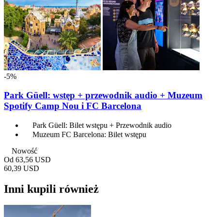
-5%
Park Güell: wstęp + przewodnik audio + Muzeum
Spotify Camp Nou i FC Barcelona
Park Güell: Bilet wstępu + Przewodnik audio
Muzeum FC Barcelona: Bilet wstępu
Nowość
Od
63,56 USD
60,39 USD
Inni kupili również