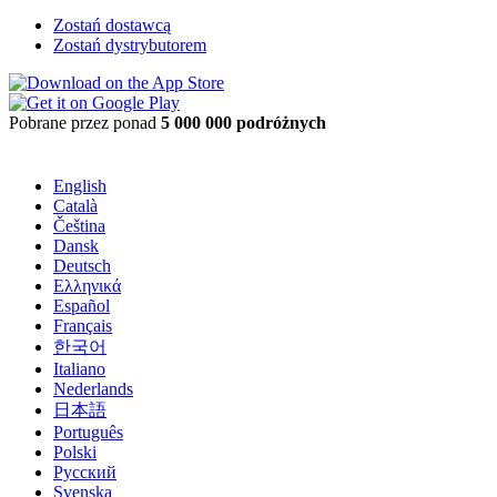
Zostań dostawcą
Zostań dystrybutorem
Pobrane przez ponad
5 000 000 podróżnych
English
Català
Čeština
Dansk
Deutsch
Ελληνικά
Español
Français
한국어
Italiano
Nederlands
日本語
Português
Polski
Русский
Svenska