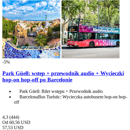
-5%
Park Güell: wstęp + przewodnik audio + Wycieczki
hop-on hop-off po Barcelonie
Park Güell: Bilet wstępu + Przewodnik audio
BarcelonaBus Turístic: Wycieczka autobusem hop-on hop-
off
4,3
(444)
Od
60,56 USD
57,53 USD