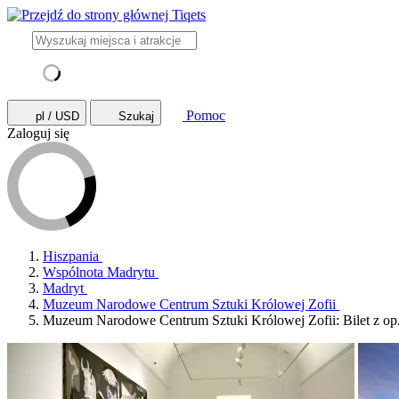
Pomoc
pl / USD
Szukaj
Zaloguj się
Hiszpania
Wspólnota Madrytu
Madryt
Muzeum Narodowe Centrum Sztuki Królowej Zofii
Muzeum Narodowe Centrum Sztuki Królowej Zofii: Bilet z op.