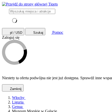
Pomoc
pl / USD
Szukaj
Zaloguj się
Niestety ta oferta podwójna nie jest już dostępna. Sprawdź inne wspan
Zamknij
Włochy
Liguria
Genua
Muzeum Morskie w Galacie