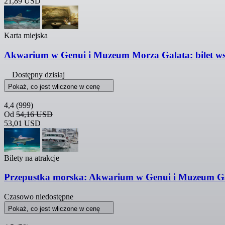
21,89 USD
Karta miejska
Akwarium w Genui i Muzeum Morza Galata: bilet ws
Dostępny dzisiaj
Pokaż, co jest wliczone w cenę
4,4
(999)
Od
54,16 USD
53,01 USD
Bilety na atrakcje
Przepustka morska: Akwarium w Genui i Muzeum Gal
Czasowo niedostępne
Pokaż, co jest wliczone w cenę