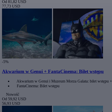
Od
81,82 USD
77,73 USD
-5%
Akwarium w Genui + FantaCinema: Bilet wstępu
Akwarium w Genui i Muzeum Morza Galata: bilet wstępu +
FantaCinema: Bilet wstępu
Nowość
Od
59,92 USD
56,93 USD