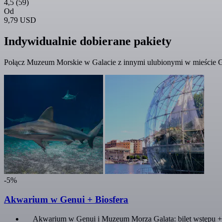
4,5
(59)
Od
9,79 USD
Indywidualnie dobierane pakiety
Połącz Muzeum Morskie w Galacie z innymi ulubionymi w mieście Ge
-5%
Akwarium w Genui + Biosfera
Akwarium w Genui i Muzeum Morza Galata: bilet wstępu +