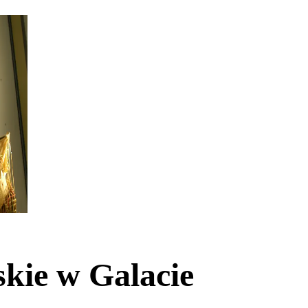
kie w Galacie