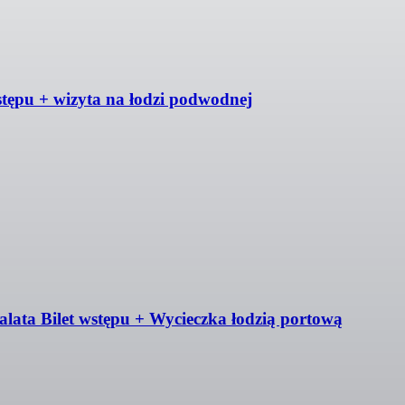
tępu + wizyta na łodzi podwodnej
ata Bilet wstępu + Wycieczka łodzią portową