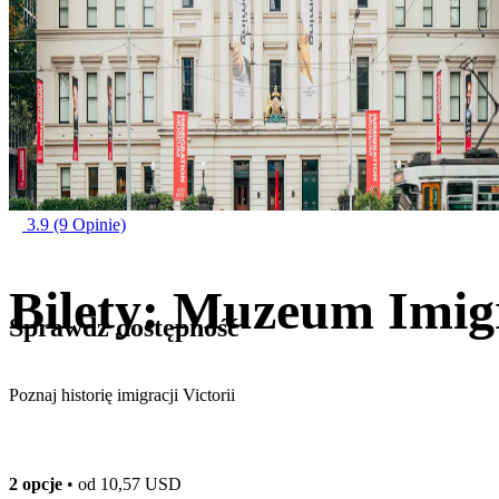
3.9
(9 Opinie)
Bilety: Muzeum Imigr
Sprawdź dostępność
Poznaj historię imigracji Victorii
2 opcje
• od
10,57 USD