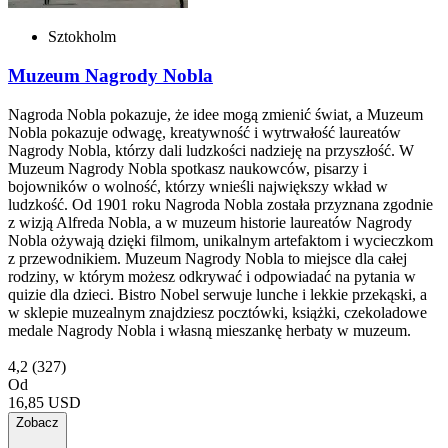
Sztokholm
Muzeum Nagrody Nobla
Nagroda Nobla pokazuje, że idee mogą zmienić świat, a Muzeum
Nobla pokazuje odwagę, kreatywność i wytrwałość laureatów
Nagrody Nobla, którzy dali ludzkości nadzieję na przyszłość. W
Muzeum Nagrody Nobla spotkasz naukowców, pisarzy i
bojowników o wolność, którzy wnieśli największy wkład w
ludzkość. Od 1901 roku Nagroda Nobla została przyznana zgodnie
z wizją Alfreda Nobla, a w muzeum historie laureatów Nagrody
Nobla ożywają dzięki filmom, unikalnym artefaktom i wycieczkom
z przewodnikiem. Muzeum Nagrody Nobla to miejsce dla całej
rodziny, w którym możesz odkrywać i odpowiadać na pytania w
quizie dla dzieci. Bistro Nobel serwuje lunche i lekkie przekąski, a
w sklepie muzealnym znajdziesz pocztówki, książki, czekoladowe
medale Nagrody Nobla i własną mieszankę herbaty w muzeum.
4,2
(327)
Od
16,85 USD
Zobacz