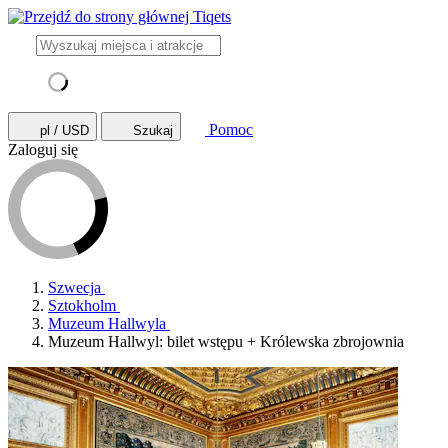
Pomoc
pl / USD
Szukaj
Zaloguj się
Szwecja
Sztokholm
Muzeum Hallwyla
Muzeum Hallwyl: bilet wstępu + Królewska zbrojownia