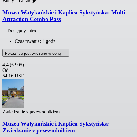
Bilety na atrakcje
Muzea Watykańskie i Kaplica Sykstyńska: Multi-
Attraction Combo Pass
Dostępny jutro
Czas trwania: 4 godz.
Pokaż, co jest wliczone w cenę
4,4
(6 905)
Od
54,16 USD
Zwiedzanie z przewodnikiem
Muzea Watykańskie i Kaplica Sykstyńska:
Zwiedzanie z przewodnikiem