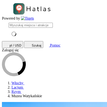
Powered by
Pomoc
pl / USD
Szukaj
Zaloguj się
Włochy
Lacjum
Rzym
Muzea Watykańskie