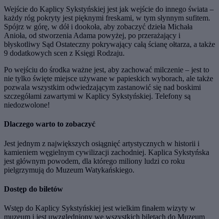
Wejście do Kaplicy Sykstyńskiej jest jak wejście do innego świata –
każdy róg pokryty jest pięknymi freskami, w tym słynnym sufitem.
Spójrz w górę, w dół i dookoła, aby zobaczyć dzieła Michała
Anioła, od stworzenia Adama powyżej, po przerażający i
błyskotliwy Sąd Ostateczny pokrywający całą ścianę ołtarza, a także
9 dodatkowych scen z Księgi Rodzaju.
Po wejściu do środka ważne jest, aby zachować milczenie – jest to
nie tylko święte miejsce używane w papieskich wyborach, ale także
pozwala wszystkim odwiedzającym zastanowić się nad boskimi
szczegółami zawartymi w Kaplicy Sykstyńskiej. Telefony są
niedozwolone!
Dlaczego warto to zobaczyć
Jest jednym z największych osiągnięć artystycznych w historii i
kamieniem węgielnym cywilizacji zachodniej. Kaplica Sykstyńska
jest głównym powodem, dla którego miliony ludzi co roku
pielgrzymują do Muzeum Watykańskiego.
Dostęp do biletów
Wstęp do Kaplicy Sykstyńskiej jest wielkim finałem wizyty w
muzeum i jest uwzględniony we wszystkich biletach do Muzeum