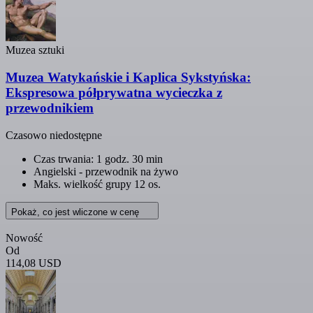
Muzea sztuki
Muzea Watykańskie i Kaplica Sykstyńska:
Ekspresowa półprywatna wycieczka z
przewodnikiem
Czasowo niedostępne
Czas trwania: 1 godz. 30 min
Angielski - przewodnik na żywo
Maks. wielkość grupy 12 os.
Pokaż, co jest wliczone w cenę
Nowość
Od
114,08 USD