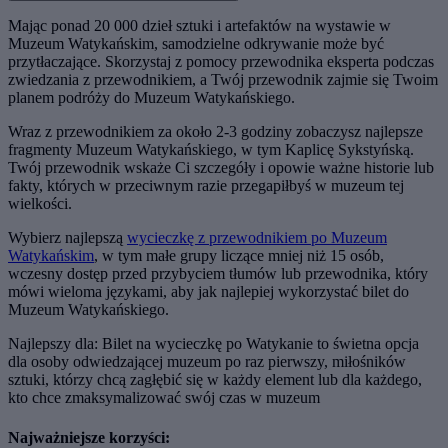
Mając ponad 20 000 dzieł sztuki i artefaktów na wystawie w
Muzeum Watykańskim, samodzielne odkrywanie może być
przytłaczające. Skorzystaj z pomocy przewodnika eksperta podczas
zwiedzania z przewodnikiem, a Twój przewodnik zajmie się Twoim
planem podróży do Muzeum Watykańskiego.
Wraz z przewodnikiem za około 2-3 godziny zobaczysz najlepsze
fragmenty Muzeum Watykańskiego, w tym Kaplicę Sykstyńską.
Twój przewodnik wskaże Ci szczegóły i opowie ważne historie lub
fakty, których w przeciwnym razie przegapiłbyś w muzeum tej
wielkości.
Wybierz najlepszą
wycieczkę z przewodnikiem po Muzeum
Watykańskim
, w tym małe grupy liczące mniej niż 15 osób,
wczesny dostęp przed przybyciem tłumów lub przewodnika, który
mówi wieloma językami, aby jak najlepiej wykorzystać bilet do
Muzeum Watykańskiego.
Najlepszy dla: Bilet na wycieczkę po Watykanie to świetna opcja
dla osoby odwiedzającej muzeum po raz pierwszy, miłośników
sztuki, którzy chcą zagłębić się w każdy element lub dla każdego,
kto chce zmaksymalizować swój czas w muzeum
Najważniejsze korzyści: