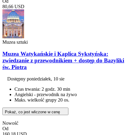
Od
80,66 USD
Muzea sztuki
Muzea Watykańskie i Kaplica Sykstyńska:
zwiedzanie z przewodnikiem + dostęp do Bazyliki
św. Piotra
Dostępny
poniedziałek, 10 sie
Czas trwania: 2 godz. 30 min
Angielski - przewodnik na żywo
Maks. wielkość grupy 20 os.
Pokaż, co jest wliczone w cenę
Nowość
Od
160,18 USD