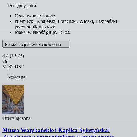
Dostępny jutro
Czas trwania: 3 godz.
Niemiecki, Angielski, Francuski, Włoski, Hiszpański -
przewodnik na żywo
Maks. wielkość grupy 15 os.
Pokaż, co jest wliczone w cenę
4,4
(1 972)
Od
51,63 USD
Polecane
Oferta łączona
Muzea Watykańskie i Kaplica Sykstyńska:
Zwiedzanie z przewodnikiem w małej grupie