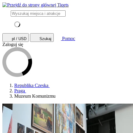
Pomoc
pl / USD
Szukaj
Zaloguj się
Republika Czeska
Praga
Muzeum Komunizmu