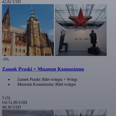
42,82 USD
-5%
Zamek Praski + Muzeum Komunizmu
Zamek Praski: Bilet wstępu + Wstęp
Muzeum Komunizmu: Bilet wstępu
5
(3)
Od
51,89 USD
49,30 USD