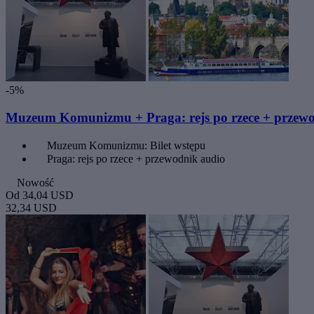
-5%
Muzeum Komunizmu + Praga: rejs po rzece + przew
Muzeum Komunizmu: Bilet wstępu
Praga: rejs po rzece + przewodnik audio
Nowość
Od
34,04 USD
32,34 USD