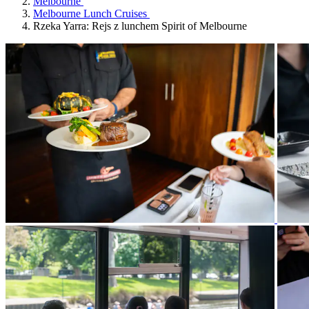
Melbourne
Melbourne Lunch Cruises
Rzeka Yarra: Rejs z lunchem Spirit of Melbourne