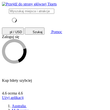
Pomoc
pl / USD
Szukaj
Zaloguj się
Kup bilety szybciej
4.6 ocena
4.6
Użyj aplikacji
Australia