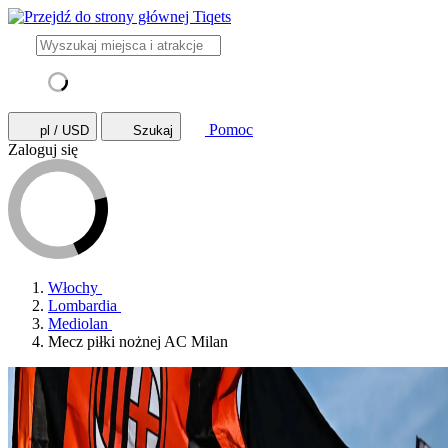
Pomoc
pl / USD
Szukaj
Zaloguj się
Włochy
Lombardia
Mediolan
Mecz piłki nożnej AC Milan