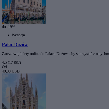
do -19%
Wenecja
Pałac Dożów
Zarezerwuj bilety online do Pałacu Dożów, aby skorzystać z natychm
4,5
(17 887)
Od
40,33 USD