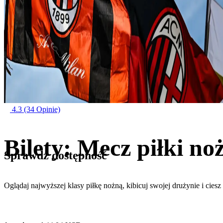
4.3
(34 Opinie)
Bilety: Mecz piłki n
Sprawdź dostępność
Oglądaj najwyższej klasy piłkę nożną, kibicuj swojej drużynie i ciesz