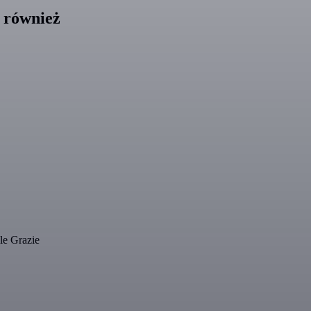
i również
le Grazie