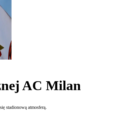
ożnej AC Milan
 się stadionową atmosferą.