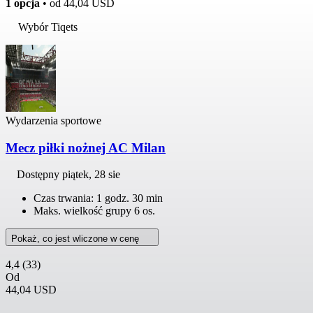
1 opcja
• od
44,04 USD
Wybór Tiqets
Wydarzenia sportowe
Mecz piłki nożnej AC Milan
Dostępny
piątek, 28 sie
Czas trwania: 1 godz. 30 min
Maks. wielkość grupy 6 os.
Pokaż, co jest wliczone w cenę
4,4
(33)
Od
44,04 USD