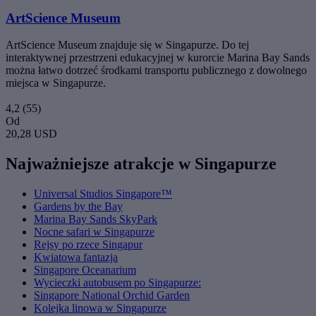
ArtScience Museum
ArtScience Museum znajduje się w Singapurze. Do tej
interaktywnej przestrzeni edukacyjnej w kurorcie Marina Bay Sands
można łatwo dotrzeć środkami transportu publicznego z dowolnego
miejsca w Singapurze.
4,2
(55)
Od
20,28 USD
Najważniejsze atrakcje w Singapurze
Universal Studios Singapore™
Gardens by the Bay
Marina Bay Sands SkyPark
Nocne safari w Singapurze
Rejsy po rzece Singapur
Kwiatowa fantazja
Singapore Oceanarium
Wycieczki autobusem po Singapurze:
Singapore National Orchid Garden
Kolejka linowa w Singapurze