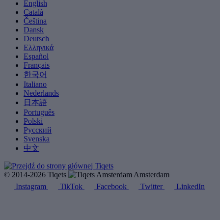
English
Català
Čeština
Dansk
Deutsch
Ελληνικά
Español
Français
한국어
Italiano
Nederlands
日本語
Português
Polski
Русский
Svenska
中文
© 2014-2026 Tiqets
Amsterdam
Instagram
TikTok
Facebook
Twitter
LinkedIn