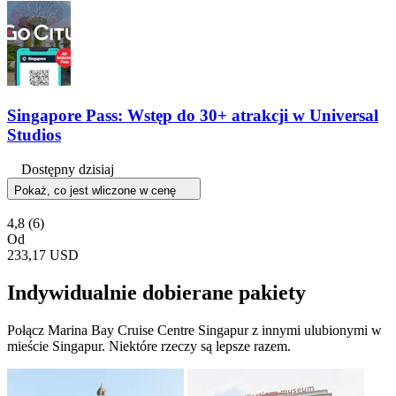
Singapore Pass: Wstęp do 30+ atrakcji w Universal
Studios
Dostępny dzisiaj
Pokaż, co jest wliczone w cenę
4,8
(6)
Od
233,17 USD
Indywidualnie dobierane pakiety
Połącz Marina Bay Cruise Centre Singapur z innymi ulubionymi w
mieście Singapur. Niektóre rzeczy są lepsze razem.