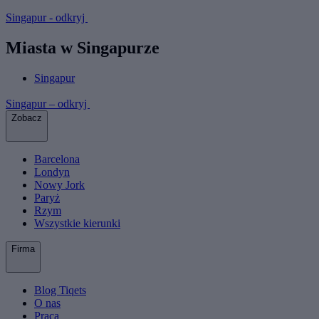
Singapur - odkryj
Miasta w Singapurze
Singapur
Singapur – odkryj
Zobacz
Barcelona
Londyn
Nowy Jork
Paryż
Rzym
Wszystkie kierunki
Firma
Blog Tiqets
O nas
Praca