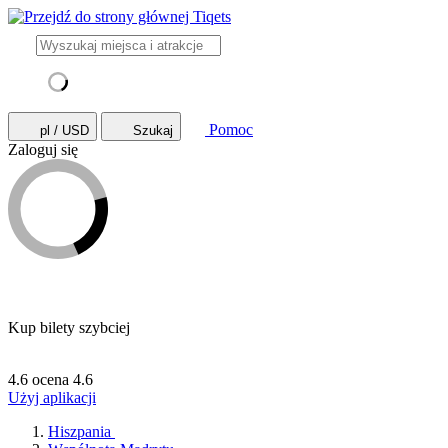
Pomoc
pl / USD
Szukaj
Zaloguj się
Kup bilety szybciej
4.6 ocena
4.6
Użyj aplikacji
Hiszpania