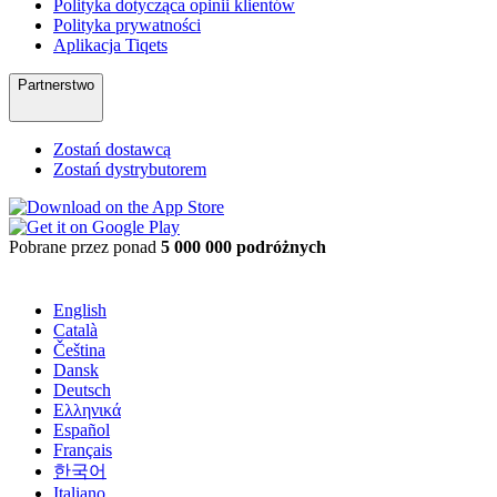
Polityka dotycząca opinii klientów
Polityka prywatności
Aplikacja Tiqets
Partnerstwo
Zostań dostawcą
Zostań dystrybutorem
Pobrane przez ponad
5 000 000 podróżnych
English
Català
Čeština
Dansk
Deutsch
Ελληνικά
Español
Français
한국어
Italiano