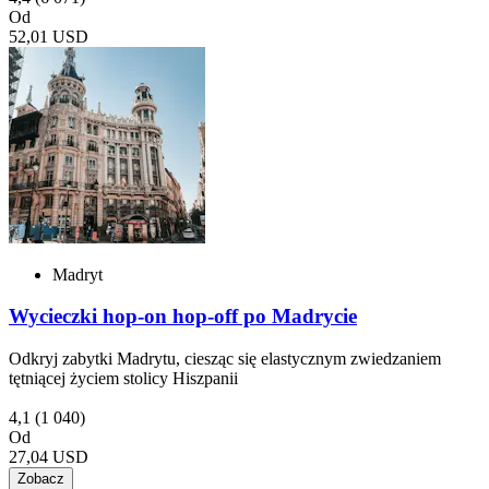
Od
52,01 USD
Madryt
Wycieczki hop-on hop-off po Madrycie
Odkryj zabytki Madrytu, ciesząc się elastycznym zwiedzaniem
tętniącej życiem stolicy Hiszpanii
4,1
(1 040)
Od
27,04 USD
Zobacz