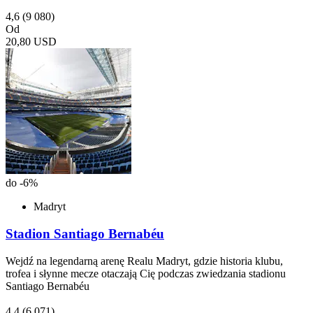
4,6
(9 080)
Od
20,80 USD
do -6%
Madryt
Stadion Santiago Bernabéu
Wejdź na legendarną arenę Realu Madryt, gdzie historia klubu,
trofea i słynne mecze otaczają Cię podczas zwiedzania stadionu
Santiago Bernabéu
4,4
(6 071)