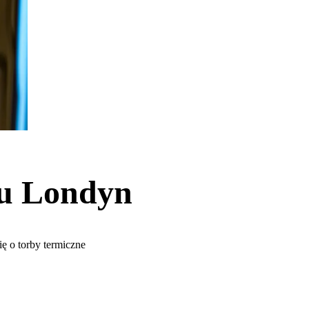
żu Londyn
ię o torby termiczne