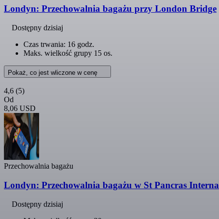
Londyn: Przechowalnia bagażu przy London Bridge
Dostępny dzisiaj
Czas trwania: 16 godz.
Maks. wielkość grupy 15 os.
Pokaż, co jest wliczone w cenę
4,6
(5)
Od
8,06 USD
Przechowalnia bagażu
Londyn: Przechowalnia bagażu w St Pancras Interna
Dostępny dzisiaj