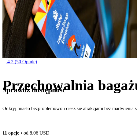
4.2
(50 Opinie)
Przechowalnia baga
Sprawdź dostępność
Odkryj miasto bezproblemowo i ciesz się atrakcjami bez martwienia s
11 opcje
• od
8,06 USD