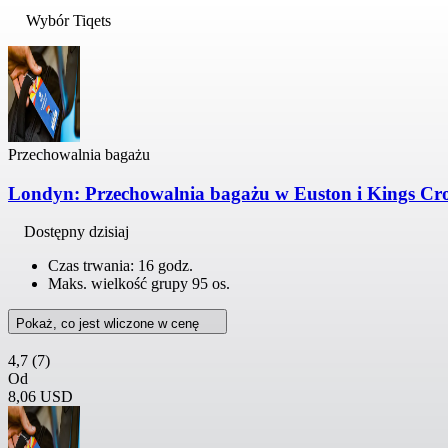
Wybór Tiqets
Przechowalnia bagażu
Londyn: Przechowalnia bagażu w Euston i Kings Cr
Dostępny dzisiaj
Czas trwania: 16 godz.
Maks. wielkość grupy 95 os.
Pokaż, co jest wliczone w cenę
4,7
(7)
Od
8,06 USD