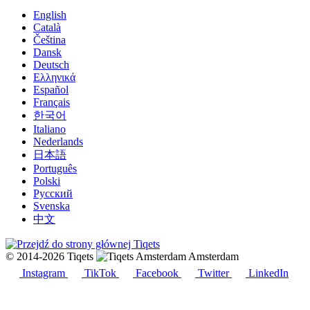
English
Català
Čeština
Dansk
Deutsch
Ελληνικά
Español
Français
한국어
Italiano
Nederlands
日本語
Português
Polski
Русский
Svenska
中文
© 2014-2026 Tiqets
Amsterdam
Instagram
TikTok
Facebook
Twitter
LinkedIn