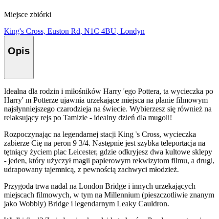
Miejsce zbiórki
King's Cross, Euston Rd, N1C 4BU, Londyn
Opis
Idealna dla rodzin i miłośników Harry 'ego Pottera, ta wycieczka po
Harry' m Potterze ujawnia urzekające miejsca na planie filmowym
najsłynniejszego czarodzieja na świecie. Wybierzesz się również na
relaksujący rejs po Tamizie - idealny dzień dla mugoli!
Rozpoczynając na legendarnej stacji King 's Cross, wycieczka
zabierze Cię na peron 9 3/4. Następnie jest szybka teleportacja na
tętniący życiem plac Leicester, gdzie odkryjesz dwa kultowe sklepy
- jeden, który użyczył magii papierowym rekwizytom filmu, a drugi,
udrapowany tajemnicą, z pewnością zachwyci młodzież.
Przygoda trwa nadal na London Bridge i innych urzekających
miejscach filmowych, w tym na Millennium (pieszczotliwie znanym
jako Wobbly) Bridge i legendarnym Leaky Cauldron.