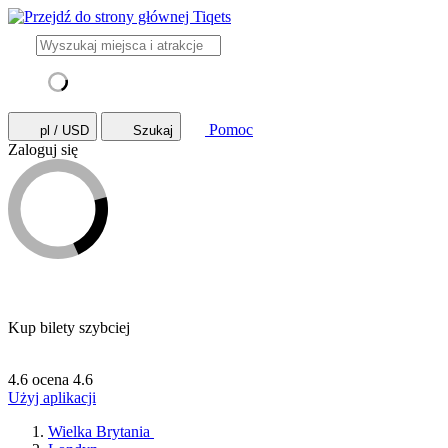
Pomoc
pl / USD
Szukaj
Zaloguj się
Kup bilety szybciej
4.6 ocena
4.6
Użyj aplikacji
Wielka Brytania