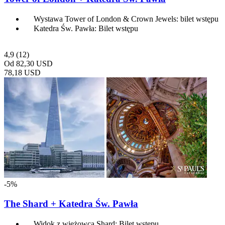
Wystawa Tower of London & Crown Jewels: bilet wstępu
Katedra Św. Pawła: Bilet wstępu
4,9
(12)
Od
82,30 USD
78,18 USD
-5%
The Shard + Katedra Św. Pawła
Widok z wieżowca Shard: Bilet wstępu