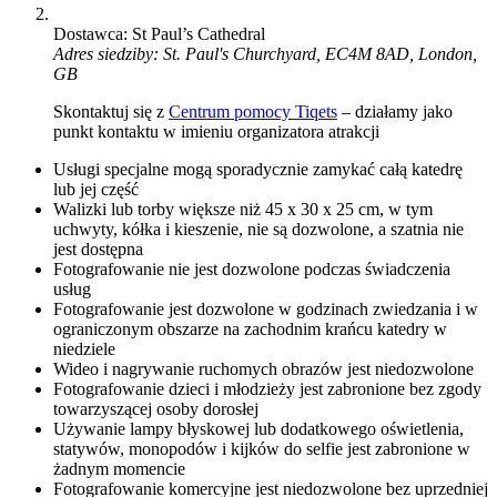
Dostawca: St Paul’s Cathedral
Adres siedziby: St. Paul's Churchyard, EC4M 8AD, London,
GB
Skontaktuj się z
Centrum pomocy Tiqets
– działamy jako
punkt kontaktu w imieniu organizatora atrakcji
Usługi specjalne mogą sporadycznie zamykać całą katedrę
lub jej część
Walizki lub torby większe niż 45 x 30 x 25 cm, w tym
uchwyty, kółka i kieszenie, nie są dozwolone, a szatnia nie
jest dostępna
Fotografowanie nie jest dozwolone podczas świadczenia
usług
Fotografowanie jest dozwolone w godzinach zwiedzania i w
ograniczonym obszarze na zachodnim krańcu katedry w
niedziele
Wideo i nagrywanie ruchomych obrazów jest niedozwolone
Fotografowanie dzieci i młodzieży jest zabronione bez zgody
towarzyszącej osoby dorosłej
Używanie lampy błyskowej lub dodatkowego oświetlenia,
statywów, monopodów i kijków do selfie jest zabronione w
żadnym momencie
Fotografowanie komercyjne jest niedozwolone bez uprzedniej