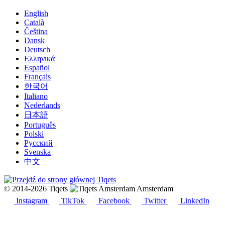
English
Català
Čeština
Dansk
Deutsch
Ελληνικά
Español
Français
한국어
Italiano
Nederlands
日本語
Português
Polski
Русский
Svenska
中文
© 2014-2026 Tiqets
Amsterdam
Instagram
TikTok
Facebook
Twitter
LinkedIn