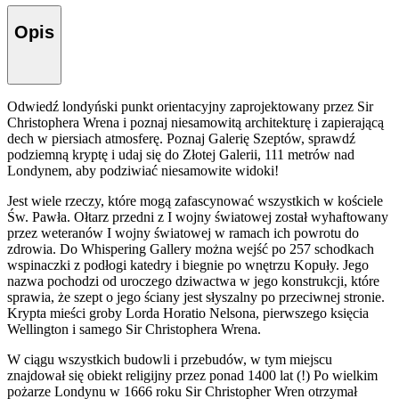
Opis
Odwiedź londyński punkt orientacyjny zaprojektowany przez Sir
Christophera Wrena i poznaj niesamowitą architekturę i zapierającą
dech w piersiach atmosferę. Poznaj Galerię Szeptów, sprawdź
podziemną kryptę i udaj się do Złotej Galerii, 111 metrów nad
Londynem, aby podziwiać niesamowite widoki!
Jest wiele rzeczy, które mogą zafascynować wszystkich w kościele
Św. Pawła. Ołtarz przedni z I wojny światowej został wyhaftowany
przez weteranów I wojny światowej w ramach ich powrotu do
zdrowia. Do Whispering Gallery można wejść po 257 schodkach
wspinaczki z podłogi katedry i biegnie po wnętrzu Kopuły. Jego
nazwa pochodzi od uroczego dziwactwa w jego konstrukcji, które
sprawia, że szept o jego ściany jest słyszalny po przeciwnej stronie.
Krypta mieści groby Lorda Horatio Nelsona, pierwszego księcia
Wellington i samego Sir Christophera Wrena.
W ciągu wszystkich budowli i przebudów, w tym miejscu
znajdował się obiekt religijny przez ponad 1400 lat (!) Po wielkim
pożarze Londynu w 1666 roku Sir Christopher Wren otrzymał