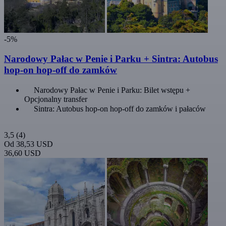
-5%
Narodowy Pałac w Penie i Parku + Sintra: Autobus
hop-on hop-off do zamków
Narodowy Pałac w Penie i Parku: Bilet wstępu +
Opcjonalny transfer
Sintra: Autobus hop-on hop-off do zamków i pałaców
3,5
(4)
Od
38,53 USD
36,60 USD