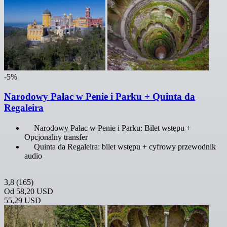
-5%
Narodowy Pałac w Penie i Parku + Quinta da
Regaleira
Narodowy Pałac w Penie i Parku: Bilet wstępu +
Opcjonalny transfer
Quinta da Regaleira: bilet wstępu + cyfrowy przewodnik
audio
3,8
(165)
Od
58,20 USD
55,29 USD