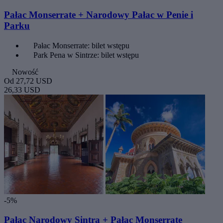
Pałac Monserrate + Narodowy Pałac w Penie i
Parku
Pałac Monserrate: bilet wstępu
Park Pena w Sintrze: bilet wstępu
Nowość
Od
27,72 USD
26,33 USD
-5%
Pałac Narodowy Sintra + Pałac Monserrate