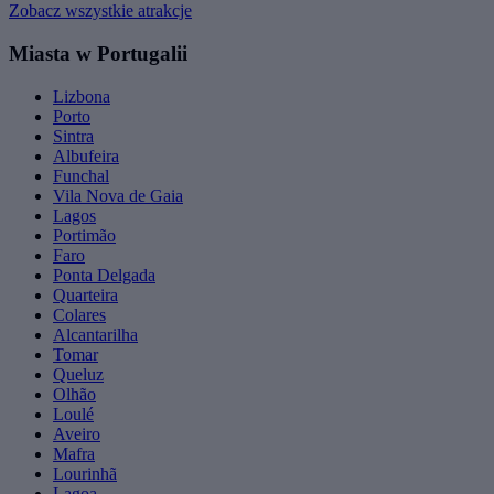
Zobacz wszystkie atrakcje
Miasta w Portugalii
Lizbona
Porto
Sintra
Albufeira
Funchal
Vila Nova de Gaia
Lagos
Portimão
Faro
Ponta Delgada
Quarteira
Colares
Alcantarilha
Tomar
Queluz
Olhão
Loulé
Aveiro
Mafra
Lourinhã
Lagoa