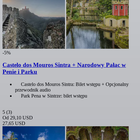
-5%
Castelo dos Mouros Sintra + Narodowy Pałac w
Penie i Parku
Castelo dos Mouros Sintra: Bilet wstępu + Opcjonalny
przewodnik audio
Park Pena w Sintrze: bilet wstępu
5
(3)
Od
29,10 USD
27,65 USD