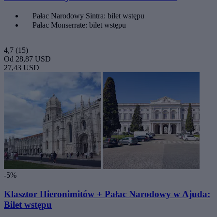
Pałac Narodowy Sintra: bilet wstępu
Pałac Monserrate: bilet wstępu
4,7
(15)
Od
28,87 USD
27,43 USD
-5%
Klasztor Hieronimitów + Pałac Narodowy w Ajuda:
Bilet wstępu