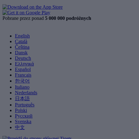
Pobrane przez ponad
5 000 000 podróżnych
English
Català
Čeština
Dansk
Deutsch
Ελληνικά
Español
Français
한국어
Italiano
Nederlands
日本語
Português
Polski
Русский
Svenska
中文