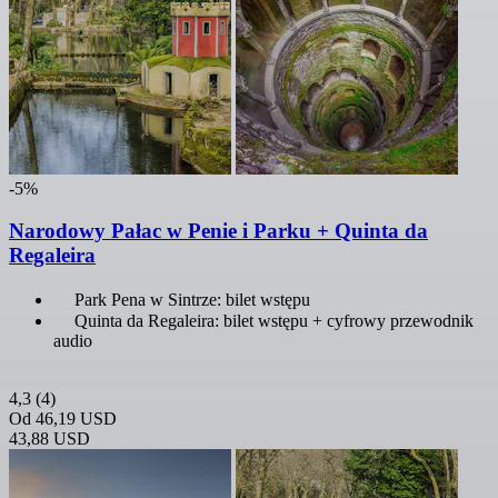
-5%
Narodowy Pałac w Penie i Parku + Quinta da
Regaleira
Park Pena w Sintrze: bilet wstępu
Quinta da Regaleira: bilet wstępu + cyfrowy przewodnik
audio
4,3
(4)
Od
46,19 USD
43,88 USD