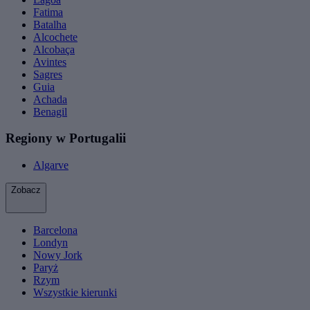
Fatima
Batalha
Alcochete
Alcobaça
Avintes
Sagres
Guia
Achada
Benagil
Regiony w Portugalii
Algarve
Zobacz
Barcelona
Londyn
Nowy Jork
Paryż
Rzym
Wszystkie kierunki