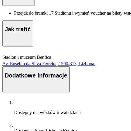
Przejdź do bramki 17 Stadionu i wymień voucher na bilety wst
Jak trafić
Stadion i muzeum Benfica
Av. Eusébio da Silva Ferreira, 1500-313, Lizbona
Dodatkowe informacje
Dostępny dla wózków inwalidzkich
Dostawca: Sport Lisboa e Benfica