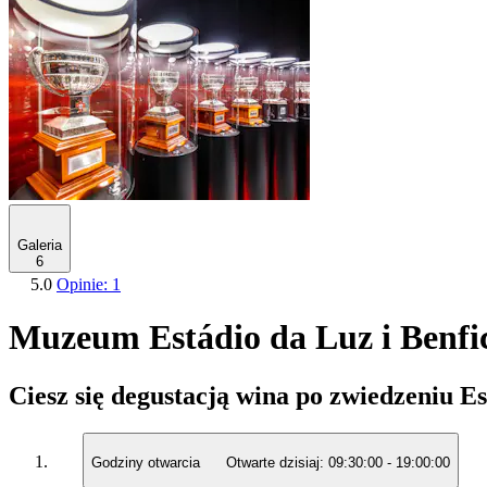
Galeria
6
5.0
Opinie: 1
Muzeum Estádio da Luz i Benfica
Ciesz się degustacją wina po zwiedzeniu E
Godziny otwarcia
Otwarte dzisiaj:
09:30:00
-
19:00:00