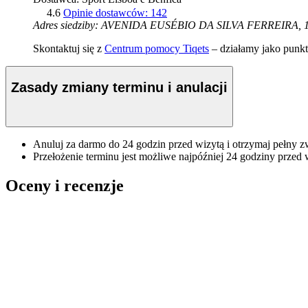
4.6
Opinie dostawców: 142
Adres siedziby: AVENIDA EUSÉBIO DA SILVA FERREIRA, 15
Skontaktuj się z
Centrum pomocy Tiqets
– działamy jako punkt 
Zasady zmiany terminu i anulacji
Anuluj za darmo do 24 godzin przed wizytą i otrzymaj pełny z
Przełożenie terminu jest możliwe najpóźniej 24 godziny przed 
Oceny i recenzje