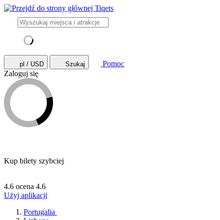
Pomoc
pl / USD
Szukaj
Zaloguj się
Kup bilety szybciej
4.6 ocena
4.6
Użyj aplikacji
Portugalia