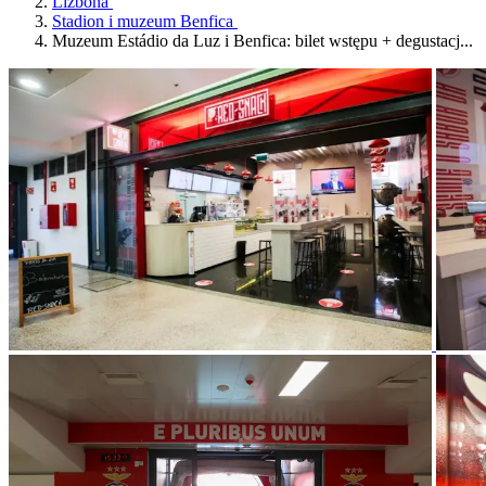
Lizbona
Stadion i muzeum Benfica
Muzeum Estádio da Luz i Benfica: bilet wstępu + degustacj...