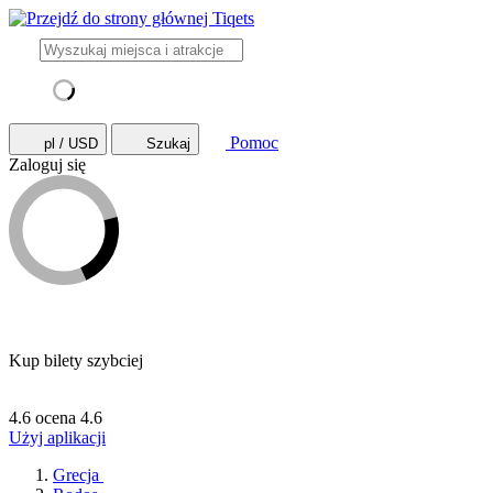
Pomoc
pl / USD
Szukaj
Zaloguj się
Kup bilety szybciej
4.6 ocena
4.6
Użyj aplikacji
Grecja