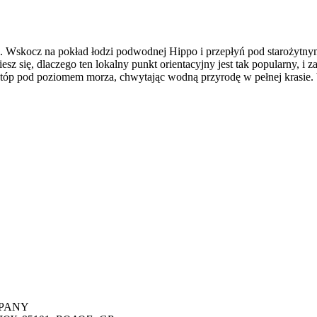
. Wskocz na pokład łodzi podwodnej Hippo i przepłyń pod starożytn
 się, dlaczego ten lokalny punkt orientacyjny jest tak popularny, i za
 stóp pod poziomem morza, chwytając wodną przyrodę w pełnej krasie.
MPANY