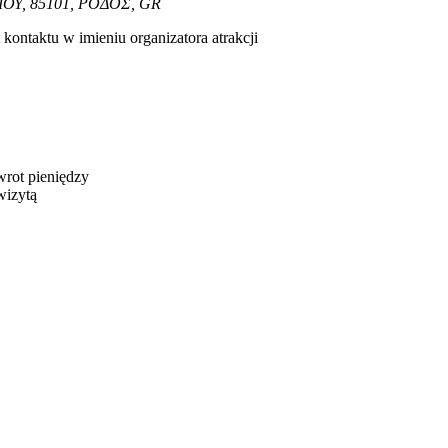
ΜΙΟΥ, 85101, ΡΟΔΟΣ, GR
kontaktu w imieniu organizatora atrakcji
wrot pieniędzy
wizytą