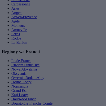
Carcassonne
Arles
Angers
Aix-en-Provence
Agde
Monteux
Amnéville
Serris
Rodos
La Barben
Regiony we Francji
Île-de-France
Riwiera Francuska
Nowa Akwitania
Oksytania
Owernia-Rodan-Alpy
Dolina Loary
Normandia
Grand Est
Kraj Loary
Hauts-de-France
Bourgogne-Franche-Comté