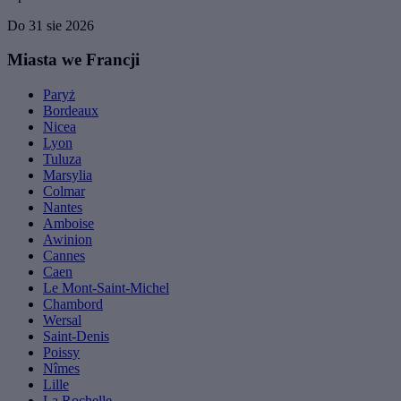
Do 31 sie 2026
Miasta we Francji
Paryż
Bordeaux
Nicea
Lyon
Tuluza
Marsylia
Colmar
Nantes
Amboise
Awinion
Cannes
Caen
Le Mont-Saint-Michel
Chambord
Wersal
Saint-Denis
Poissy
Nîmes
Lille
La Rochelle