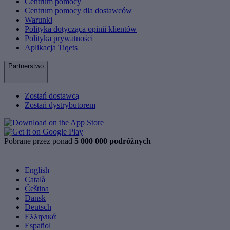
Centrum pomocy
Centrum pomocy dla dostawców
Warunki
Polityka dotycząca opinii klientów
Polityka prywatności
Aplikacja Tiqets
Partnerstwo
Zostań dostawcą
Zostań dystrybutorem
Pobrane przez ponad
5 000 000 podróżnych
English
Català
Čeština
Dansk
Deutsch
Ελληνικά
Español