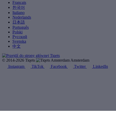
Français
한국어
Italiano
Nederlands
日本語
Português
Polski
Русский
Svenska
中文
© 2014-2026 Tiqets
Amsterdam
Instagram
TikTok
Facebook
Twitter
LinkedIn