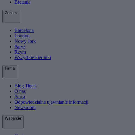
Bretania
Zobacz
Barcelona
Londyn
Nowy Jork
Paryż
Rzym
Wszystkie kierunki
Firma
Blog Tiqets
O nas
Praca
Odpowiedzialne ujawnianie informacji
Newsroom
Wsparcie