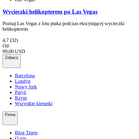
Wycieczki helikopterem po Las Vegas
Poznaj Las Vegas z lotu ptaka podczas ekscytującej wycieczki
helikopterem
4,7
(32)
Od
99,00 USD
Zobacz
Barcelona
Londyn
Nowy Jork
Paryż
Rzym
Wszystkie kierunki
Firma
Blog Tiqets
O nas