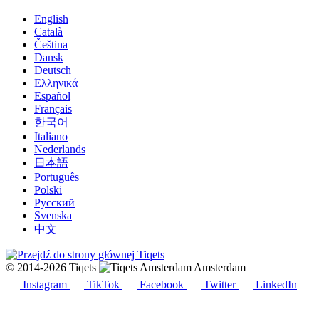
English
Català
Čeština
Dansk
Deutsch
Ελληνικά
Español
Français
한국어
Italiano
Nederlands
日本語
Português
Polski
Русский
Svenska
中文
© 2014-2026 Tiqets
Amsterdam
Instagram
TikTok
Facebook
Twitter
LinkedIn