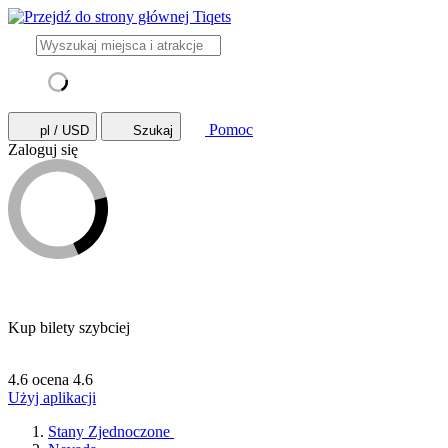
Pomoc
pl / USD
Szukaj
Zaloguj się
Kup bilety szybciej
4.6 ocena
4.6
Użyj aplikacji
Stany Zjednoczone