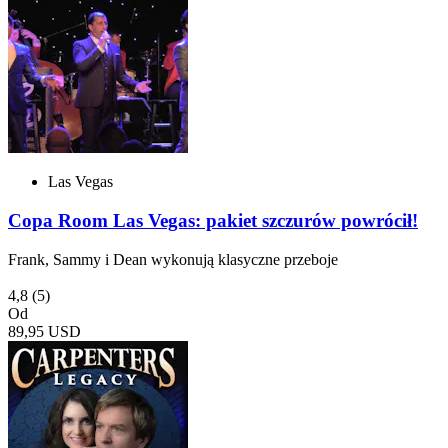
Las Vegas
Copa Room Las Vegas: pakiet szczurów powrócił!
Frank, Sammy i Dean wykonują klasyczne przeboje
4,8
(5)
Od
89,95 USD