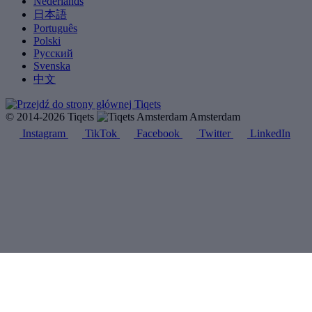
Nederlands
日本語
Português
Polski
Русский
Svenska
中文
© 2014-2026 Tiqets
Amsterdam
Instagram
TikTok
Facebook
Twitter
LinkedIn