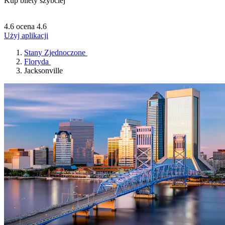
Kup bilety szybciej
4.6 ocena
4.6
Użyj aplikacji
Stany Zjednoczone
Floryda
Jacksonville