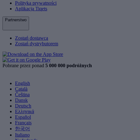
Polityka prywatności
Aplikacja Tiqets
Partnerstwo
Zostań dostawcą
Zostań dystrybutorem
Pobrane przez ponad
5 000 000 podróżnych
English
Català
Čeština
Dansk
Deutsch
Ελληνικά
Español
Français
한국어
Italiano