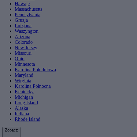
Hawaje
Massachusetts
Pennsylvania
Gruzja
Luizjana
Waszyngton
Arizona
Colorado
New Jersey
Missouri
Ohio
Minnesota
Karolina Południowa
Maryland
Wirginia
Karolina Północna
Kentucky
Michigan
Long Island
Alaska
Indiana
Rhode Island
Zobacz