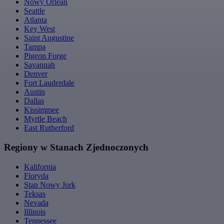
Nowy Orlean
Seattle
Atlanta
Key West
Saint Augustine
Tampa
Pigeon Forge
Savannah
Denver
Fort Lauderdale
Austin
Dallas
Kissimmee
Myrtle Beach
East Rutherford
Regiony w Stanach Zjednoczonych
Kalifornia
Floryda
Stan Nowy Jork
Teksas
Nevada
Illinois
Tennessee