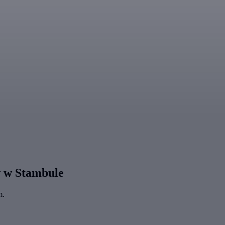
w w Stambule
m.