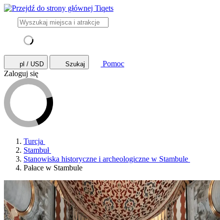
Pomoc
pl / USD
Szukaj
Zaloguj się
Turcja
Stambuł
Stanowiska historyczne i archeologiczne w Stambule
Pałace w Stambule