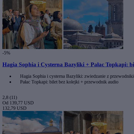
-5%
Hagia Sophia i Cysterna Bazyliki + Pałac Topkapi: bil
Hagia Sophia i cysterna Bazyliki: zwiedzanie z przewodnik
Pałac Topkapi: bilet bez kolejki + przewodnik audio
2,8
(11)
Od
139,77 USD
132,79 USD