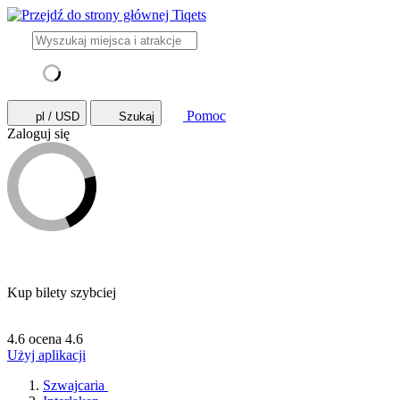
Pomoc
pl / USD
Szukaj
Zaloguj się
Kup bilety szybciej
4.6 ocena
4.6
Użyj aplikacji
Szwajcaria