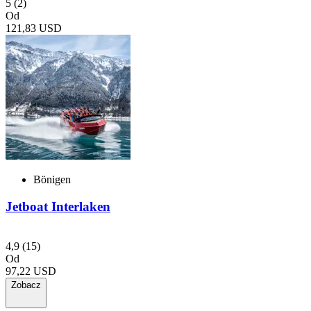
5
(2)
Od
121,83 USD
Bönigen
Jetboat Interlaken
4,9
(15)
Od
97,22 USD
Zobacz