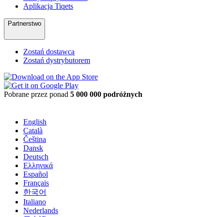
Aplikacja Tiqets
Partnerstwo
Zostań dostawcą
Zostań dystrybutorem
Pobrane przez ponad
5 000 000 podróżnych
English
Català
Čeština
Dansk
Deutsch
Ελληνικά
Español
Français
한국어
Italiano
Nederlands