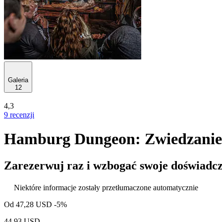
Galeria
12
4,3
9 recenzji
Hamburg Dungeon: Zwiedzanie
Zarezerwuj raz i wzbogać swoje doświadcz
Niektóre informacje zostały przetłumaczone automatycznie
Od
47,28 USD
-5%
44,93 USD