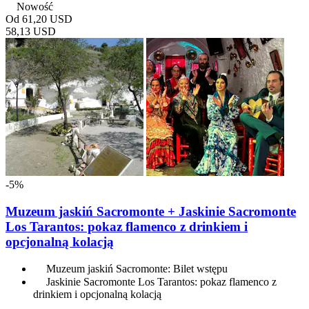
Nowość
Od
61,20 USD
58,13 USD
-5%
Muzeum jaskiń Sacromonte + Jaskinie Sacromonte
Los Tarantos: pokaz flamenco z drinkiem i
opcjonalną kolacją
Muzeum jaskiń Sacromonte: Bilet wstępu
Jaskinie Sacromonte Los Tarantos: pokaz flamenco z
drinkiem i opcjonalną kolacją