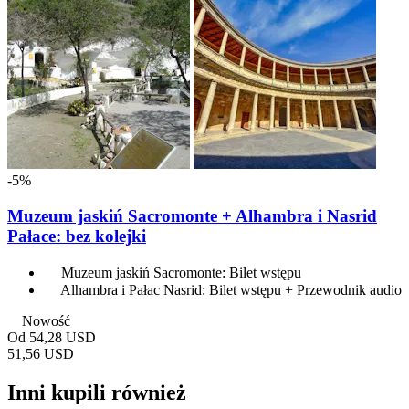
-5%
Muzeum jaskiń Sacromonte + Alhambra i Nasrid
Pałace: bez kolejki
Muzeum jaskiń Sacromonte: Bilet wstępu
Alhambra i Pałac Nasrid: Bilet wstępu + Przewodnik audio
Nowość
Od
54,28 USD
51,56 USD
Inni kupili również