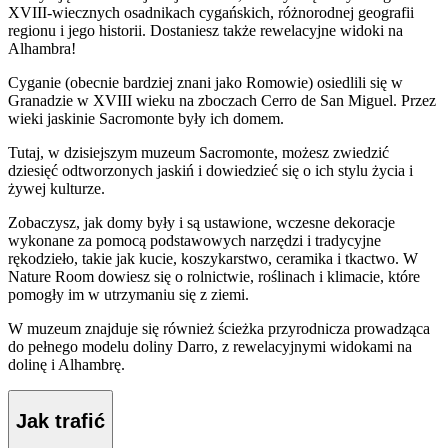
XVIII-wiecznych osadnikach cygańskich, różnorodnej geografii
regionu i jego historii. Dostaniesz także rewelacyjne widoki na
Alhambra!
Cyganie (obecnie bardziej znani jako Romowie) osiedlili się w
Granadzie w XVIII wieku na zboczach Cerro de San Miguel. Przez
wieki jaskinie Sacromonte były ich domem.
Tutaj, w dzisiejszym muzeum Sacromonte, możesz zwiedzić
dziesięć odtworzonych jaskiń i dowiedzieć się o ich stylu życia i
żywej kulturze.
Zobaczysz, jak domy były i są ustawione, wczesne dekoracje
wykonane za pomocą podstawowych narzędzi i tradycyjne
rękodzieło, takie jak kucie, koszykarstwo, ceramika i tkactwo. W
Nature Room dowiesz się o rolnictwie, roślinach i klimacie, które
pomogły im w utrzymaniu się z ziemi.
W muzeum znajduje się również ścieżka przyrodnicza prowadząca
do pełnego modelu doliny Darro, z rewelacyjnymi widokami na
dolinę i Alhambrę.
Jak trafić