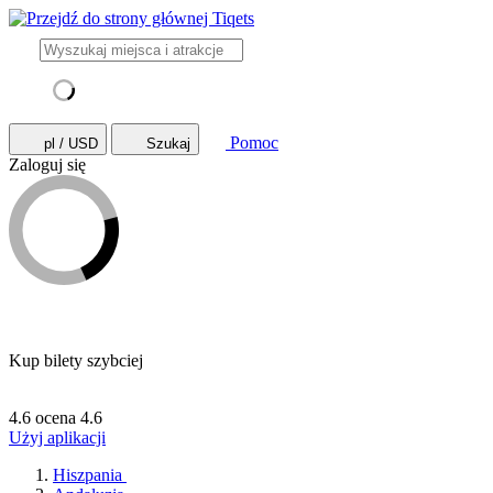
Pomoc
pl / USD
Szukaj
Zaloguj się
Kup bilety szybciej
4.6 ocena
4.6
Użyj aplikacji
Hiszpania