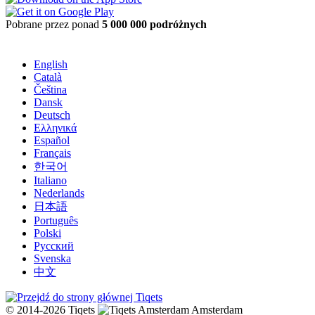
Pobrane przez ponad
5 000 000 podróżnych
English
Català
Čeština
Dansk
Deutsch
Ελληνικά
Español
Français
한국어
Italiano
Nederlands
日本語
Português
Polski
Русский
Svenska
中文
© 2014-2026 Tiqets
Amsterdam