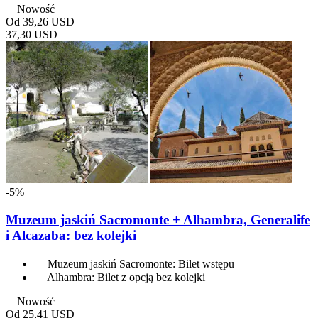
Nowość
Od
39,26 USD
37,30 USD
-5%
Muzeum jaskiń Sacromonte + Alhambra, Generalife
i Alcazaba: bez kolejki
Muzeum jaskiń Sacromonte: Bilet wstępu
Alhambra: Bilet z opcją bez kolejki
Nowość
Od
25,41 USD