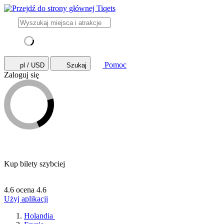
Pomoc
pl / USD
Szukaj
Zaloguj się
Kup bilety szybciej
4.6 ocena
4.6
Użyj aplikacji
Holandia