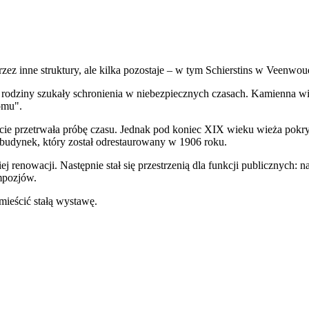
 przez inne struktury, ale kilka pozostaje – w tym Schierstins w Veen
e rodziny szukały schronienia w niebezpiecznych czasach. Kamienna w
omu".
ście przetrwała próbę czasu. Jednak pod koniec XIX wieku wieża pokry
 budynek, który został odrestaurowany w 1906 roku.
j renowacji. Następnie stał się przestrzenią dla funkcji publicznych: n
mpozjów.
ieścić stałą wystawę.