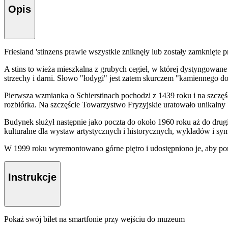
Opis
Friesland 'stinzens prawie wszystkie zniknęły lub zostały zamknięte
A stins to wieża mieszkalna z grubych cegieł, w której dystyngowan
strzechy i darni. Słowo "łodygi" jest zatem skurczem "kamiennego d
Pierwsza wzmianka o Schierstinach pochodzi z 1439 roku i na szczę
rozbiórka. Na szczęście Towarzystwo Fryzyjskie uratowało unikalny
Budynek służył następnie jako poczta do około 1960 roku aż do drugie
kulturalne dla wystaw artystycznych i historycznych, wykładów i sy
W 1999 roku wyremontowano górne piętro i udostępniono je, aby pom
Instrukcje
Pokaż swój bilet na smartfonie przy wejściu do muzeum