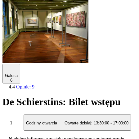
Galeria
6
4.4
Opinie: 9
De Schierstins: Bilet wstępu
Godziny otwarcia
Otwarte dzisiaj:
13:30:00
-
17:00:00
Niektóre informacje zostały przetłumaczone automatycznie