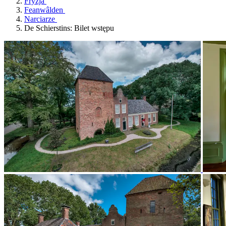
Fryzja
Feanwâlden
Narciarze
De Schierstins: Bilet wstępu