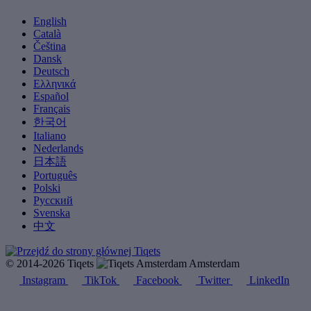
English
Català
Čeština
Dansk
Deutsch
Ελληνικά
Español
Français
한국어
Italiano
Nederlands
日本語
Português
Polski
Русский
Svenska
中文
© 2014-2026 Tiqets
Amsterdam
Instagram
TikTok
Facebook
Twitter
LinkedIn