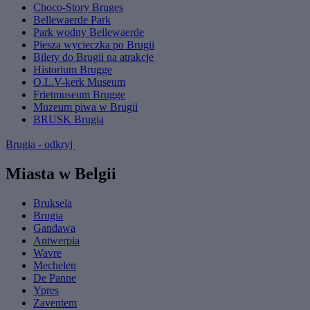
Choco-Story Bruges
Bellewaerde Park
Park wodny Bellewaerde
Piesza wycieczka po Brugii
Bilety do Brugii na atrakcje
Historium Brugge
O.L.V-kerk Museum
Frietmuseum Brugge
Muzeum piwa w Brugii
BRUSK Brugia
Brugia - odkryj
Miasta w Belgii
Bruksela
Brugia
Gandawa
Antwerpia
Wavre
Mechelen
De Panne
Ypres
Zaventem