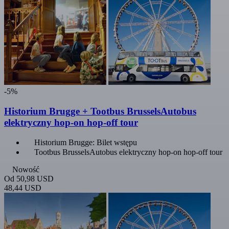
-5%
Historium Brugge + Tootbus BrusselsAutobus
elektryczny hop-on hop-off tour
Historium Brugge: Bilet wstępu
Tootbus BrusselsAutobus elektryczny hop-on hop-off tour
Nowość
Od
50,98 USD
48,44 USD