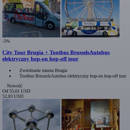
-5%
City Tour Brugia + Tootbus BrusselsAutobus
elektryczny hop-on hop-off tour
Zwiedzanie miasta Brugia
Tootbus BrusselsAutobus elektryczny hop-on hop-off tour
Nowość
Od
55,61 USD
52,83 USD