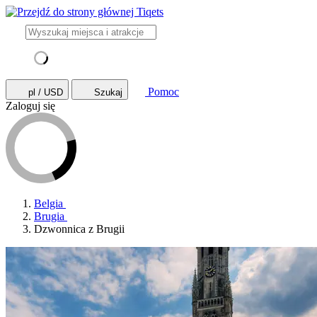
Pomoc
pl / USD
Szukaj
Zaloguj się
Belgia
Brugia
Dzwonnica z Brugii