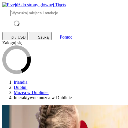
Pomoc
pl / USD
Szukaj
Zaloguj się
Irlandia
Dublin
Muzea w Dublinie
Interaktywne muzea w Dublinie