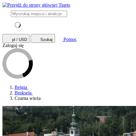
Pomoc
pl / USD
Szukaj
Zaloguj się
Belgia
Bruksela
Czarna wieża