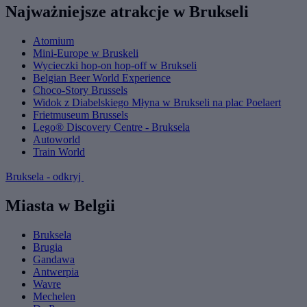
Najważniejsze atrakcje w Brukseli
Atomium
Mini-Europe w Bruskeli
Wycieczki hop-on hop-off w Brukseli
Belgian Beer World Experience
Choco-Story Brussels
Widok z Diabelskiego Młyna w Brukseli na plac Poelaert
Frietmuseum Brussels
Lego® Discovery Centre - Bruksela
Autoworld
Train World
Bruksela - odkryj
Miasta w Belgii
Bruksela
Brugia
Gandawa
Antwerpia
Wavre
Mechelen