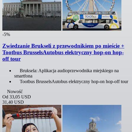
-5%
Zwiedzanie Brukseli z przewodnikiem po mieście +
Tootbus BrusselsAutobus elektryczny hop-on hop-
off tour
Bruksela: Aplikacja audioprzewodnika miejskiego na
smartfona
Tootbus BrusselsAutobus elektryczny hop-on hop-off tour
Nowość
Od
33,05 USD
31,40 USD