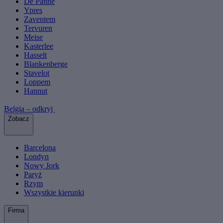
De Panne
Ypres
Zaventem
Tervuren
Meise
Kasterlee
Hasselt
Blankenberge
Stavelot
Loppem
Hannut
Belgia – odkryj
Zobacz
Barcelona
Londyn
Nowy Jork
Paryż
Rzym
Wszystkie kierunki
Firma