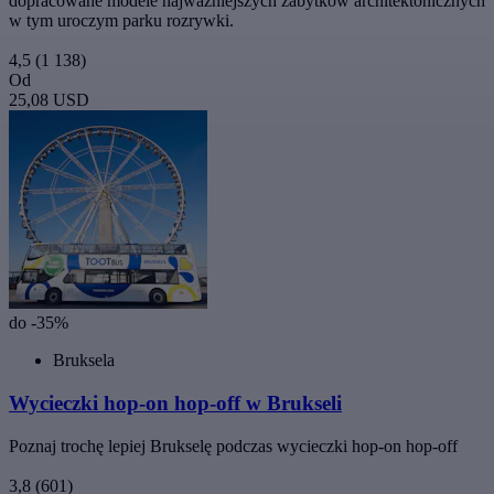
dopracowane modele najważniejszych zabytków architektonicznych
w tym uroczym parku rozrywki.
4,5
(1 138)
Od
25,08 USD
do -35%
Bruksela
Wycieczki hop-on hop-off w Brukseli
Poznaj trochę lepiej Brukselę podczas wycieczki hop-on hop-off
3,8
(601)