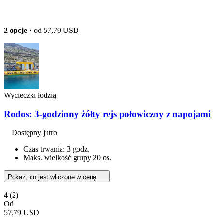
2 opcje
• od
57,79 USD
Wycieczki łodzią
Rodos: 3-godzinny żółty rejs połowiczny z napojami
Dostępny jutro
Czas trwania: 3 godz.
Maks. wielkość grupy 20 os.
Pokaż, co jest wliczone w cenę
4
(2)
Od
57,79 USD