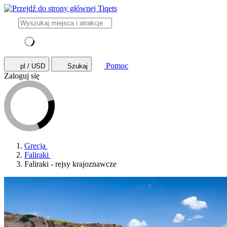
Pomoc
pl / USD
Szukaj
Zaloguj się
Grecja
Faliraki
Faliraki - rejsy krajoznawcze