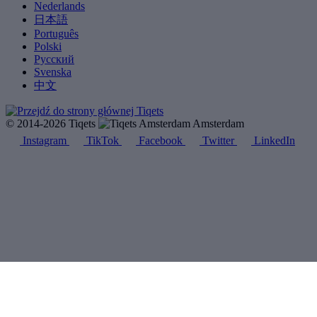
Nederlands
日本語
Português
Polski
Русский
Svenska
中文
© 2014-2026 Tiqets
Amsterdam
Instagram
TikTok
Facebook
Twitter
LinkedIn