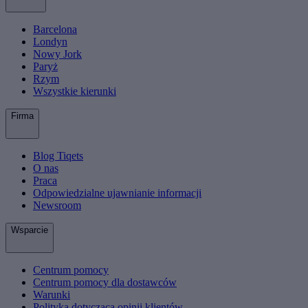
Barcelona
Londyn
Nowy Jork
Paryż
Rzym
Wszystkie kierunki
Firma
Blog Tiqets
O nas
Praca
Odpowiedzialne ujawnianie informacji
Newsroom
Wsparcie
Centrum pomocy
Centrum pomocy dla dostawców
Warunki
Polityka dotycząca opinii klientów