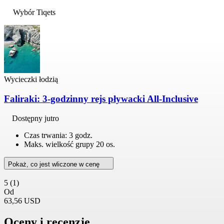
Wybór Tiqets
Wycieczki łodzią
Faliraki: 3-godzinny rejs pływacki All-Inclusive
Dostępny jutro
Czas trwania: 3 godz.
Maks. wielkość grupy 20 os.
Pokaż, co jest wliczone w cenę
5
(1)
Od
63,56 USD
Oceny i recenzje