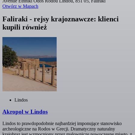
Avenue Ethniki Odos Rodou Lindou, 851 05, Faliraki
Otwórz w Mapach
Faliraki - rejsy krajoznawcze: klienci
kupili również
Lindos
Akropol w Lindos
Lindos to prawdopodobnie najbardziej imponujące stanowisko
archeologiczne na Rodos w Grecji. Dramatyczny naturalny
krajobraz jest wzmocniony przez malownicze nowoczesne miasto, z