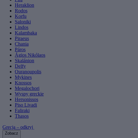
Heraklion
Rodos
Korfu
Saloniki
Lindos
Kalambaka
Piraeus
Chania
Páros
Ágios Nikólaos
Skalánion
Delfy
Ouranoupolis
Mykines
Knossos
Megalochori
Wyspy greckie
Hersonissos
Piso Livadi
Faliraki
Thasos
Grecja – odkryj
Zobacz