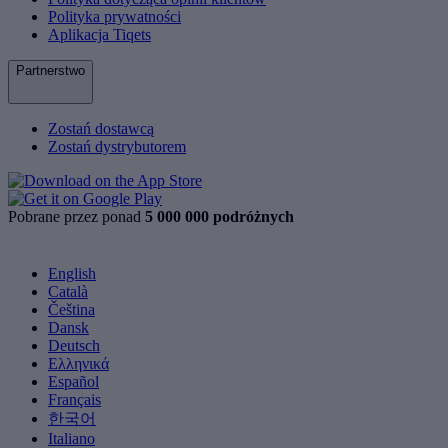
Polityka prywatności
Aplikacja Tiqets
Partnerstwo
Zostań dostawcą
Zostań dystrybutorem
Pobrane przez ponad
5 000 000 podróżnych
English
Català
Čeština
Dansk
Deutsch
Ελληνικά
Español
Français
한국어
Italiano