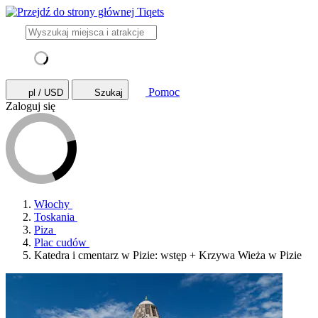
Pomoc
pl / USD
Szukaj
Zaloguj się
Włochy
Toskania
Piza
Plac cudów
Katedra i cmentarz w Pizie: wstęp + Krzywa Wieża w Pizie