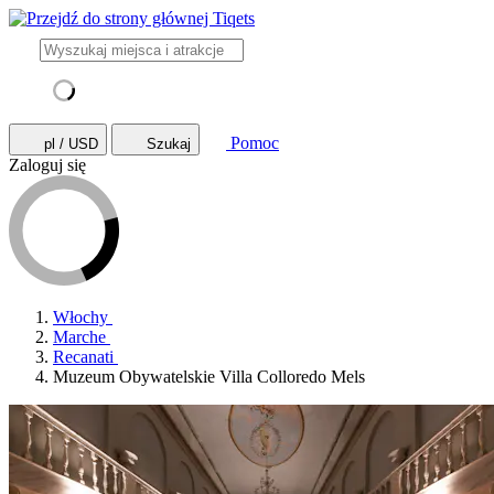
Pomoc
pl / USD
Szukaj
Zaloguj się
Włochy
Marche
Recanati
Muzeum Obywatelskie Villa Colloredo Mels