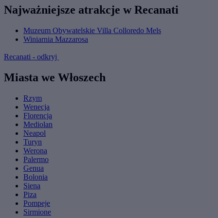
Najważniejsze atrakcje w Recanati
Muzeum Obywatelskie Villa Colloredo Mels
Winiarnia Mazzarosa
Recanati - odkryj
Miasta we Włoszech
Rzym
Wenecja
Florencja
Mediolan
Neapol
Turyn
Werona
Palermo
Genua
Bolonia
Siena
Piza
Pompeje
Sirmione