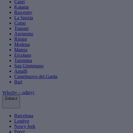
Capri
Katania
Rawenny
La Spezia
Como
Trapani
Agrigento
Rimini
Modena
Matera
Ercolano
Taormina
San Gimignano
Amalfi
Castelnuovo del Garda
Bari
Włochy – odkryj
Zobacz
Barcelona
Londyn
Nowy Jork
Paryż