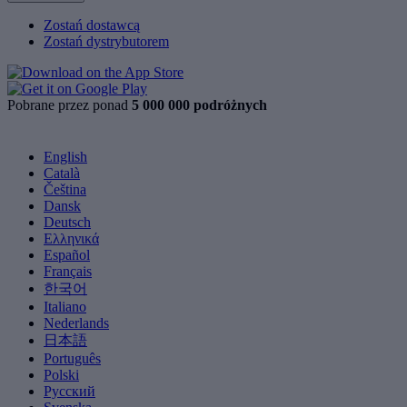
Zostań dostawcą
Zostań dystrybutorem
Pobrane przez ponad
5 000 000 podróżnych
English
Català
Čeština
Dansk
Deutsch
Ελληνικά
Español
Français
한국어
Italiano
Nederlands
日本語
Português
Polski
Русский