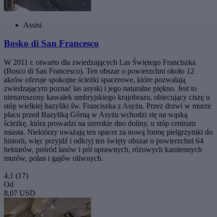
Assisi
Bosko di San Francesco
W 2011 r. otwarto dla zwiedzających Las Świętego Franciszka
(Bosco di San Francesco). Ten obszar o powierzchni około 12
akrów oferuje spokojne ścieżki spacerowe, które pozwalają
zwiedzającym poznać las asyski i jego naturalne piękno. Jest to
nienaruszony kawałek umbryjskiego krajobrazu, obiecujący ciszę u
stóp wielkiej bazyliki św. Franciszka z Asyżu. Przez drzwi w murze
placu przed Bazyliką Górną w Asyżu wchodzi się na wąską
ścieżkę, która prowadzi na szerokie dno doliny, u stóp centrum
miasta. Niektórzy uważają ten spacer za nową formę pielgrzymki do
historii, więc przyjdź i odkryj ten święty obszar o powierzchni 64
hektarów, pośród lasów i pól uprawnych, różowych kamiennych
murów, polan i gajów oliwnych.
4,1
(17)
Od
8,07 USD