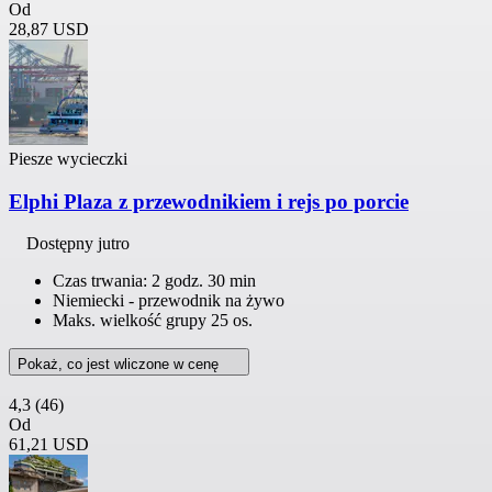
Od
28,87 USD
Piesze wycieczki
Elphi Plaza z przewodnikiem i rejs po porcie
Dostępny jutro
Czas trwania: 2 godz. 30 min
Niemiecki - przewodnik na żywo
Maks. wielkość grupy 25 os.
Pokaż, co jest wliczone w cenę
4,3
(46)
Od
61,21 USD