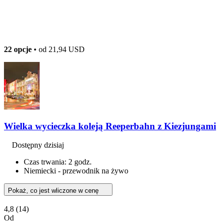
22 opcje
• od
21,94 USD
Wielka wycieczka koleją Reeperbahn z Kiezjungami
Dostępny dzisiaj
Czas trwania: 2 godz.
Niemiecki - przewodnik na żywo
Pokaż, co jest wliczone w cenę
4,8
(14)
Od