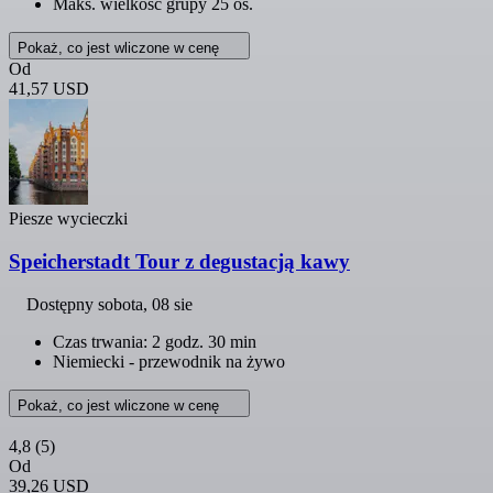
Maks. wielkość grupy 25 os.
Pokaż, co jest wliczone w cenę
Od
41,57 USD
Piesze wycieczki
Speicherstadt Tour z degustacją kawy
Dostępny
sobota, 08 sie
Czas trwania: 2 godz. 30 min
Niemiecki - przewodnik na żywo
Pokaż, co jest wliczone w cenę
4,8
(5)
Od
39,26 USD