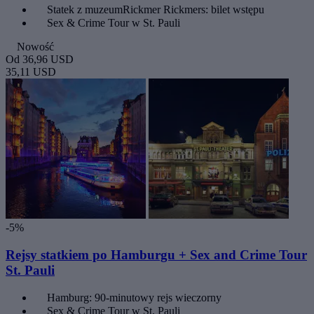
Statek z muzeumRickmer Rickmers: bilet wstępu
Sex & Crime Tour w St. Pauli
Nowość
Od
36,96 USD
35,11 USD
-5%
Rejsy statkiem po Hamburgu + Sex and Crime Tour
St. Pauli
Hamburg: 90-minutowy rejs wieczorny
Sex & Crime Tour w St. Pauli