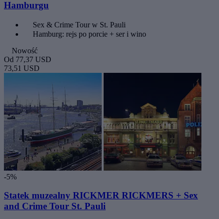
Hamburgu
Sex & Crime Tour w St. Pauli
Hamburg: rejs po porcie + ser i wino
Nowość
Od
77,37 USD
73,51 USD
-5%
Statek muzealny RICKMER RICKMERS + Sex
and Crime Tour St. Pauli