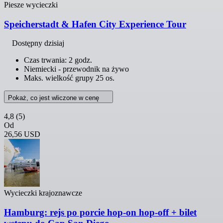
Piesze wycieczki
Speicherstadt & Hafen City Experience Tour
Dostępny dzisiaj
Czas trwania: 2 godz.
Niemiecki - przewodnik na żywo
Maks. wielkość grupy 25 os.
Pokaż, co jest wliczone w cenę
4,8
(5)
Od
26,56 USD
Wycieczki krajoznawcze
Hamburg: rejs po porcie hop-on hop-off + bilet