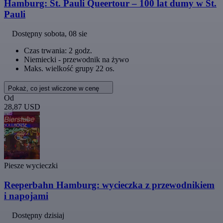
Hamburg: St. Pauli Queertour – 100 lat dumy w St.
Pauli
Dostępny
sobota, 08 sie
Czas trwania: 2 godz.
Niemiecki - przewodnik na żywo
Maks. wielkość grupy 22 os.
Pokaż, co jest wliczone w cenę
Od
28,87 USD
Piesze wycieczki
Reeperbahn Hamburg: wycieczka z przewodnikiem
i napojami
Dostępny dzisiaj