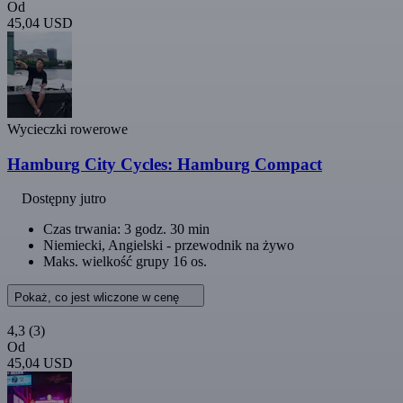
Od
45,04 USD
Wycieczki rowerowe
Hamburg City Cycles: Hamburg Compact
Dostępny jutro
Czas trwania: 3 godz. 30 min
Niemiecki, Angielski - przewodnik na żywo
Maks. wielkość grupy 16 os.
Pokaż, co jest wliczone w cenę
4,3
(3)
Od
45,04 USD