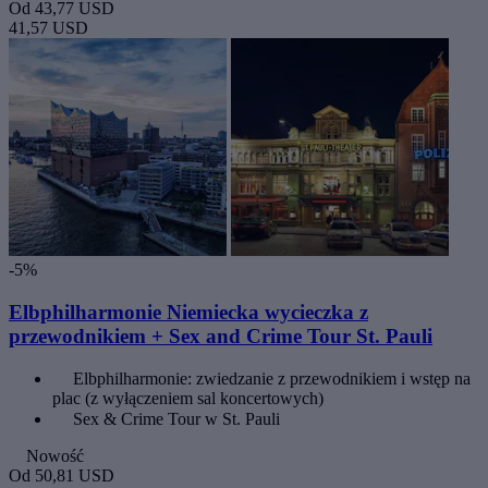
Od
43,77 USD
41,57 USD
-5%
Elbphilharmonie Niemiecka wycieczka z
przewodnikiem + Sex and Crime Tour St. Pauli
Elbphilharmonie: zwiedzanie z przewodnikiem i wstęp na
plac (z wyłączeniem sal koncertowych)
Sex & Crime Tour w St. Pauli
Nowość
Od
50,81 USD