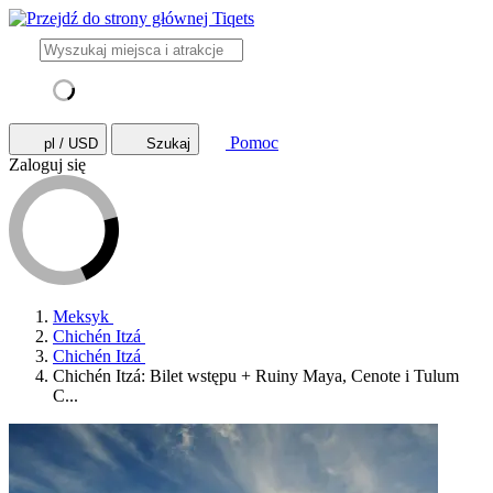
Pomoc
pl / USD
Szukaj
Zaloguj się
Meksyk
Chichén Itzá
Chichén Itzá
Chichén Itzá: Bilet wstępu + Ruiny Maya, Cenote i Tulum
C...