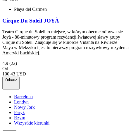
Playa del Carmen
Cirque Du Soleil JOYÀ
Teatro Cirque du Soleil to miejsce, w którym obecnie odbywa się
Joyà - 80-minutowy program rezydencji światowej sławy grupy
Cirque du Soleil. Znajduje się w kurorcie Vidanta na Riwierze
Maya w Meksyku i jest to pierwszy program rozrywkowy rezydenta
Ameryki Łacińskiej.
4,9
(22)
Od
100,43 USD
Zobacz
Barcelona
Londyn
Nowy Jork
Paryż
Rzym
Wszystkie kierunki