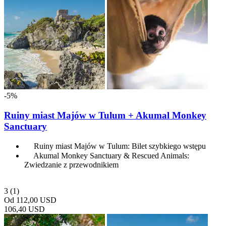
-5%
Ruiny miast Majów w Tulum + Akumal Monkey
Sanctuary
Ruiny miast Majów w Tulum: Bilet szybkiego wstępu
Akumal Monkey Sanctuary & Rescued Animals:
Zwiedzanie z przewodnikiem
3
(1)
Od
112,00 USD
106,40 USD