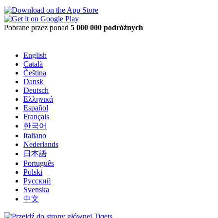
Pobrane przez ponad
5 000 000 podróżnych
English
Català
Čeština
Dansk
Deutsch
Ελληνικά
Español
Français
한국어
Italiano
Nederlands
日本語
Português
Polski
Русский
Svenska
中文