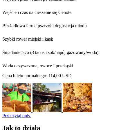
Wejście i czas na cieszenie się Cenote
Bezżądłowa farma pszczół i degustacja miodu
Szybki rower miejski i kask
Śniadanie taco (3 tacos i sok/napój gazowany/woda)
Woda oczyszczona, owoce I przekąski
Cena biletu normalnego:
114,00 USD
Przeczytaj opis
Jak to działa