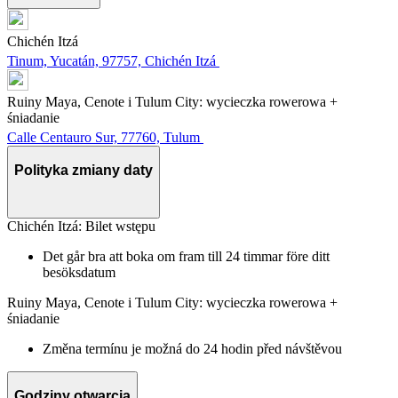
Chichén Itzá
Tinum, Yucatán, 97757, Chichén Itzá
Ruiny Maya, Cenote i Tulum City: wycieczka rowerowa +
śniadanie
Calle Centauro Sur, 77760, Tulum
Polityka zmiany daty
Chichén Itzá: Bilet wstępu
Det går bra att boka om fram till 24 timmar före ditt
besöksdatum
Ruiny Maya, Cenote i Tulum City: wycieczka rowerowa +
śniadanie
Změna termínu je možná do 24 hodin před návštěvou
Godziny otwarcia