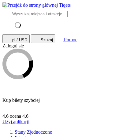
Pomoc
pl / USD
Szukaj
Zaloguj się
Kup bilety szybciej
4.6 ocena
4.6
Użyj aplikacji
Stany Zjednoczone