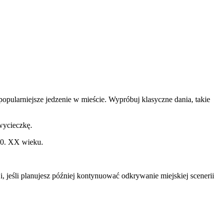
opularniejsze jedzenie w mieście. Wypróbuj klasyczne dania, takie
wycieczkę.
 40. XX wieku.
jeśli planujesz później kontynuować odkrywanie miejskiej scenerii