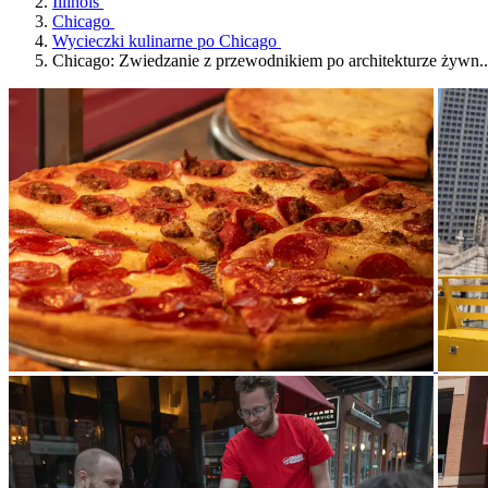
Illinois
Chicago
Wycieczki kulinarne po Chicago
Chicago: Zwiedzanie z przewodnikiem po architekturze żywn..