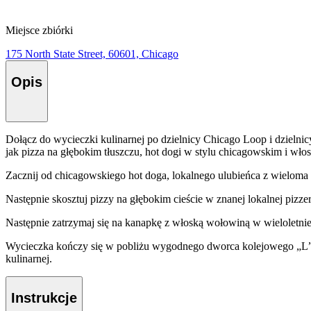
Miejsce zbiórki
175 North State Street, 60601, Chicago
Opis
Dołącz do wycieczki kulinarnej po dzielnicy Chicago Loop i dzielnic
jak pizza na głębokim tłuszczu, hot dogi w stylu chicagowskim i wło
Zacznij od chicagowskiego hot doga, lokalnego ulubieńca z wieloma
Następnie skosztuj pizzy na głębokim cieście w znanej lokalnej pizzer
Następnie zatrzymaj się na kanapkę z włoską wołowiną w wieloletniej l
Wycieczka kończy się w pobliżu wygodnego dworca kolejowego „L”. Tw
kulinarnej.
Instrukcje