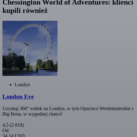
Chessington World of Adventures: klienci
kupili również
Londyn
London Eye
Uzyskaj 360° widok na Londyn, w tym Opactwo Westminsterskie i
Big Bena, w wygodnej chatce!
4,5
(2 818)
Od
34,14 USD