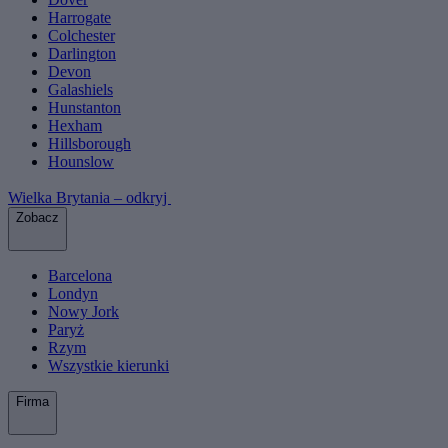
Harrogate
Colchester
Darlington
Devon
Galashiels
Hunstanton
Hexham
Hillsborough
Hounslow
Wielka Brytania – odkryj
Zobacz
Barcelona
Londyn
Nowy Jork
Paryż
Rzym
Wszystkie kierunki
Firma