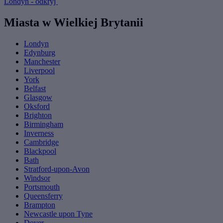
Londyn - odkryj
Miasta w Wielkiej Brytanii
Londyn
Edynburg
Manchester
Liverpool
York
Belfast
Glasgow
Oksford
Brighton
Birmingham
Inverness
Cambridge
Blackpool
Bath
Stratford-upon-Avon
Windsor
Portsmouth
Queensferry
Brampton
Newcastle upon Tyne
Dover