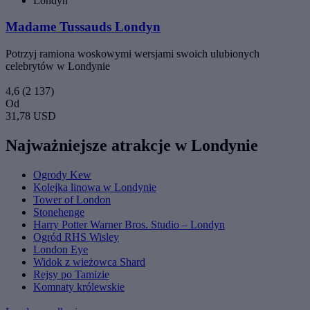
Londyn
Madame Tussauds Londyn
Potrzyj ramiona woskowymi wersjami swoich ulubionych
celebrytów w Londynie
4,6
(2 137)
Od
31,78 USD
Najważniejsze atrakcje w Londynie
Ogrody Kew
Kolejka linowa w Londynie
Tower of London
Stonehenge
Harry Potter Warner Bros. Studio – Londyn
Ogród RHS Wisley
London Eye
Widok z wieżowca Shard
Rejsy po Tamizie
Komnaty królewskie