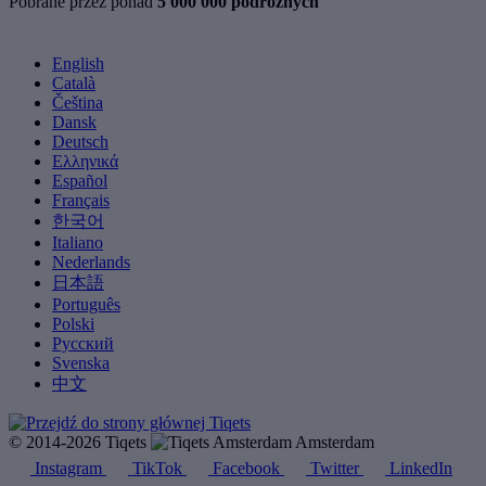
Pobrane przez ponad
5 000 000 podróżnych
English
Català
Čeština
Dansk
Deutsch
Ελληνικά
Español
Français
한국어
Italiano
Nederlands
日本語
Português
Polski
Русский
Svenska
中文
© 2014-2026 Tiqets
Amsterdam
Instagram
TikTok
Facebook
Twitter
LinkedIn