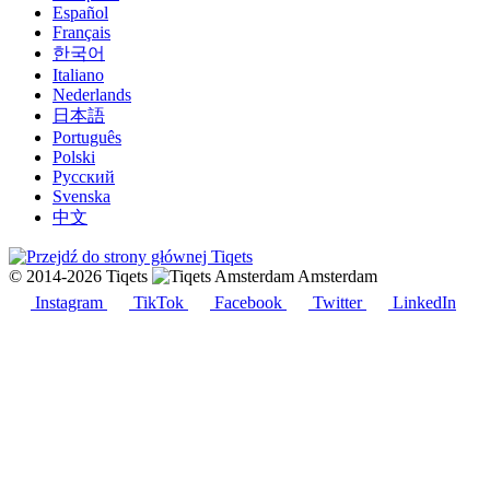
Español
Français
한국어
Italiano
Nederlands
日本語
Português
Polski
Русский
Svenska
中文
© 2014-2026 Tiqets
Amsterdam
Instagram
TikTok
Facebook
Twitter
LinkedIn