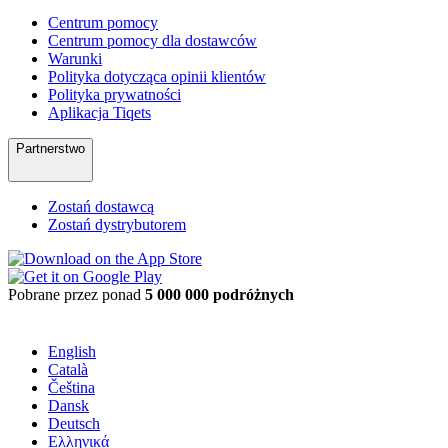
Centrum pomocy
Centrum pomocy dla dostawców
Warunki
Polityka dotycząca opinii klientów
Polityka prywatności
Aplikacja Tiqets
Partnerstwo
Zostań dostawcą
Zostań dystrybutorem
Pobrane przez ponad
5 000 000 podróżnych
English
Català
Čeština
Dansk
Deutsch
Ελληνικά