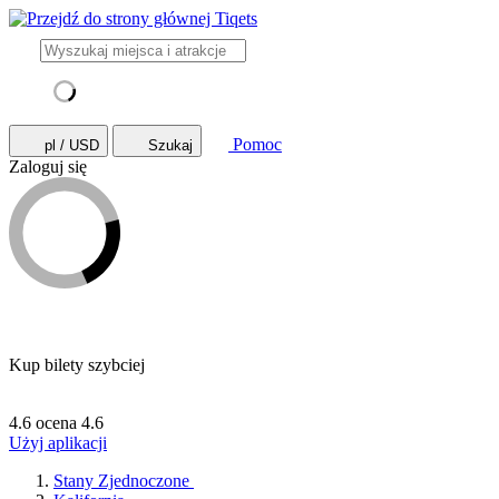
Pomoc
pl / USD
Szukaj
Zaloguj się
Kup bilety szybciej
4.6 ocena
4.6
Użyj aplikacji
Stany Zjednoczone