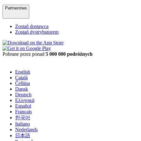
Partnerstwo
Zostań dostawcą
Zostań dystrybutorem
Pobrane przez ponad
5 000 000 podróżnych
English
Català
Čeština
Dansk
Deutsch
Ελληνικά
Español
Français
한국어
Italiano
Nederlands
日本語