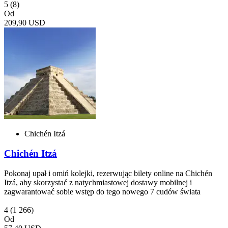
5
(8)
Od
209,90 USD
Chichén Itzá
Chichén Itzá
Pokonaj upał i omiń kolejki, rezerwując bilety online na Chichén
Itzá, aby skorzystać z natychmiastowej dostawy mobilnej i
zagwarantować sobie wstęp do tego nowego 7 cudów świata
4
(1 266)
Od