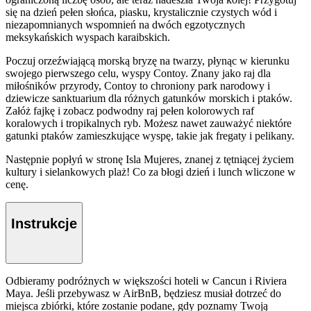
się na dzień pełen słońca, piasku, krystalicznie czystych wód i
niezapomnianych wspomnień na dwóch egzotycznych
meksykańskich wyspach karaibskich.
Poczuj orzeźwiającą morską bryzę na twarzy, płynąc w kierunku
swojego pierwszego celu, wyspy Contoy. Znany jako raj dla
miłośników przyrody, Contoy to chroniony park narodowy i
dziewicze sanktuarium dla różnych gatunków morskich i ptaków.
Załóż fajkę i zobacz podwodny raj pełen kolorowych raf
koralowych i tropikalnych ryb. Możesz nawet zauważyć niektóre
gatunki ptaków zamieszkujące wyspę, takie jak fregaty i pelikany.
Następnie popłyń w stronę Isla Mujeres, znanej z tętniącej życiem
kultury i sielankowych plaż! Co za błogi dzień i lunch wliczone w
cenę.
Instrukcje
Odbieramy podróżnych w większości hoteli w Cancun i Riviera
Maya. Jeśli przebywasz w AirBnB, będziesz musiał dotrzeć do
miejsca zbiórki, które zostanie podane, gdy poznamy Twoją