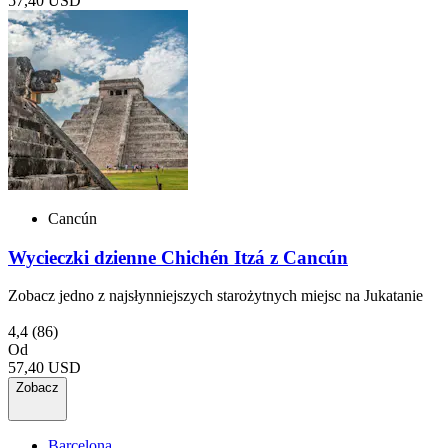
57,40 USD
Cancún
Wycieczki dzienne Chichén Itzá z Cancún
Zobacz jedno z najsłynniejszych starożytnych miejsc na Jukatanie
4,4
(86)
Od
57,40 USD
Zobacz
Barcelona