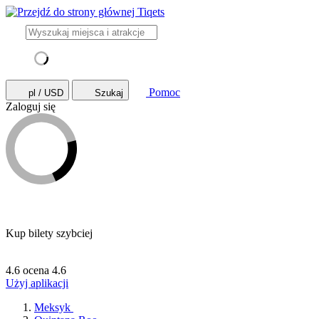
Pomoc
pl / USD
Szukaj
Zaloguj się
Kup bilety szybciej
4.6 ocena
4.6
Użyj aplikacji
Meksyk