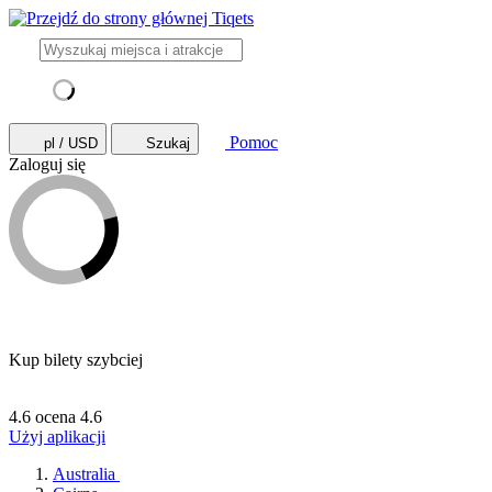
Pomoc
pl / USD
Szukaj
Zaloguj się
Kup bilety szybciej
4.6 ocena
4.6
Użyj aplikacji
Australia