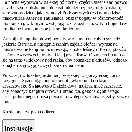
Ta nocna wyprawa w dalekiej północnej części Queensland pozwoli
ci zobaczyć z bliska unikalne gatunki dzikiej przyrody Australii,
zarówno w dzień, jak i w nocy! Podczas wycieczki odwiedzisz
malownicze Atherton Tablelands, obszar bogaty w różnorodność
biologiczną, w którym występują różne siedliska, w tym bujne lasy
tropikalne i wulkaniczne jeziora kraterowe.
Zacznij od popołudniowej herbaty w znanym na całym świecie
jeziorze Barrine, a następnie (zanim zajdzie słońce) wyrusz na
poszukiwanie kangura piżmowego, smoka leśnego Boyda, ptaków
lasów deszczowych, motyli i latających lisów. O zmierzchu udasz
się na taras widokowy nad rzeką, aby poszukać platfusów, jednego
z najbardziej wyjątkowych ssaków na ziemi.
Po kolacji w lokalnej restauracji wiejskiej rozpoczyna się nocna
przygoda. Spacerując pod nocnymi gwiazdami i do lasu
deszczowego Światowego Dziedzictwa, możesz mieć szczęście,
aby zobaczyć kangura drzewa Lumholtza, gekona ogoniastego
liścia północnego, oposa pierścieniowatego, szybowce, żaby, sowy i
inne.
Każda noc jest pełna odkryć!
Instrukcje