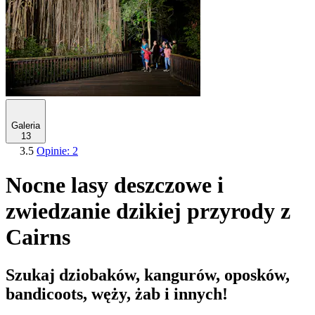
Galeria
13
3.5
Opinie: 2
Nocne lasy deszczowe i
zwiedzanie dzikiej przyrody z
Cairns
Szukaj dziobaków, kangurów, oposków,
bandicoots, węży, żab i innych!