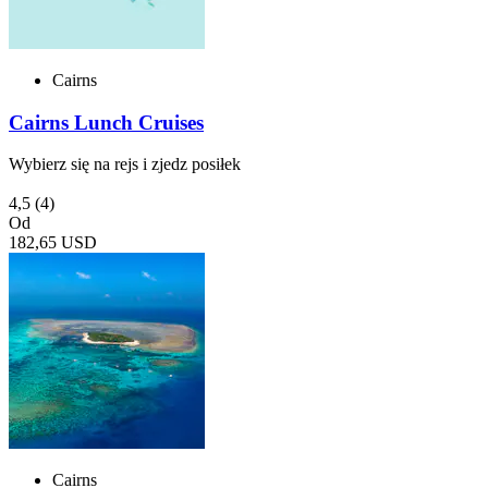
Cairns
Cairns Lunch Cruises
Wybierz się na rejs i zjedz posiłek
4,5
(4)
Od
182,65 USD
Cairns