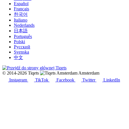
Español
Français
한국어
Italiano
Nederlands
日本語
Português
Polski
Русский
Svenska
中文
© 2014-2026 Tiqets
Amsterdam
Instagram
TikTok
Facebook
Twitter
LinkedIn