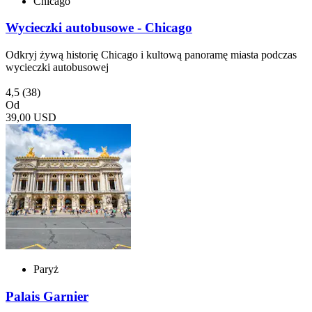
Chicago
Wycieczki autobusowe - Chicago
Odkryj żywą historię Chicago i kultową panoramę miasta podczas
wycieczki autobusowej
4,5
(38)
Od
39,00 USD
Paryż
Palais Garnier