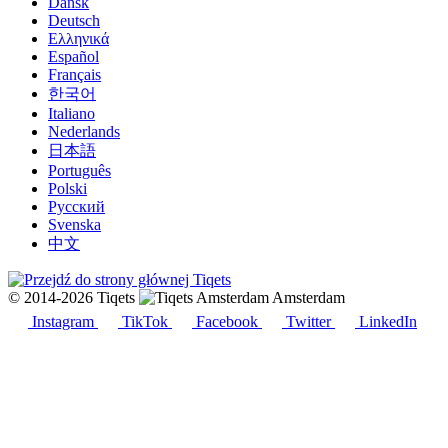
Dansk
Deutsch
Ελληνικά
Español
Français
한국어
Italiano
Nederlands
日本語
Português
Polski
Русский
Svenska
中文
© 2014-2026 Tiqets
Amsterdam
Instagram
TikTok
Facebook
Twitter
LinkedIn