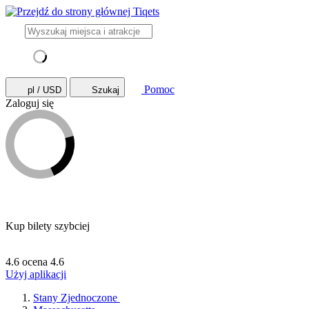
Pomoc
pl / USD
Szukaj
Zaloguj się
Kup bilety szybciej
4.6 ocena
4.6
Użyj aplikacji
Stany Zjednoczone