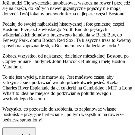
Jeśli nudzi Cię wycieczka autobusowa, wskocz na rower i przejedź
się na części, do których nawet gigantyczne pojazdy nie mogą
dotrzeć! Twój lokalny przewodnik zna najlepsze części Bostonu.
Pedałuj do swojej najbardziej historycznej i fotogenicznej części
Bostonu. Przejazd z włoskiego North End do pięknych
wiktoriańskich domów z brązowego kamienia w Back Bay, do
Fenway Park, domu Boston Red Sox. Ta klasyczna trasa to świetny
sposób na zapoznanie się z Bostonem bez utknięcia w korku!
Zobacz wszystko, od najstarszej dzielnicy mieszkalnej Bostonu po
Copley Square - budynek John Hancock Building i metę Boston
Marathon.
To nie jest wyścig, nie martw się. Jest mnóstwo czasu, aby
zatrzymać się i podziwiać widoki gdziekolwiek jesteś. Rzeka
Charles River Esplanade da ci cukierki na Cambridge i MIT, a Long
Wharf to idealne miejsce do podziwiania południowego i
wschodniego Bostonu.
Wszystko, co pozostało do zrobienia, to zaplanować własne
bostońskie przyjęcie herbaciane - po tym wszystkim na rowerze
będziesz spragniony!