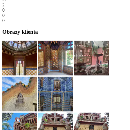
2
0
0
0
Obrazy klienta