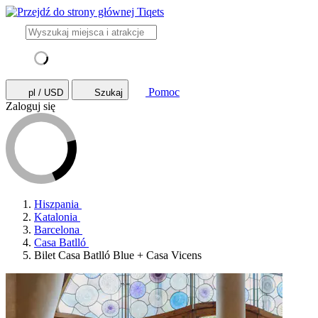
Pomoc
pl / USD
Szukaj
Zaloguj się
Hiszpania
Katalonia
Barcelona
Casa Batlló
Bilet Casa Batlló Blue + Casa Vicens