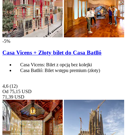
-5%
Casa Vicens + Złoty bilet do Casa Batlló
Casa Vicens: Bilet z opcją bez kolejki
Casa Batlló: Bilet wstępu premium (złoty)
4,6
(12)
Od
75,15 USD
71,39 USD