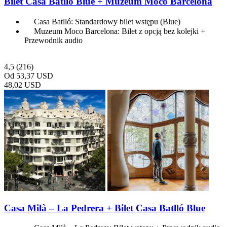
Bilet Casa Batlló Blue + Muzeum Moco Barcelona
Casa Batlló: Standardowy bilet wstępu (Blue)
Muzeum Moco Barcelona: Bilet z opcją bez kolejki +
Przewodnik audio
4,5
(216)
Od
53,37 USD
48,02 USD
Casa Milà – La Pedrera + Bilet Casa Batlló Blue