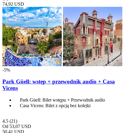
74,92 USD
-5%
Park Güell: wstęp + przewodnik audio + Casa
Vicens
Park Güell: Bilet wstępu + Przewodnik audio
Casa Vicens: Bilet z opcją bez kolejki
4,5
(21)
Od
53,07 USD
50,41 USD