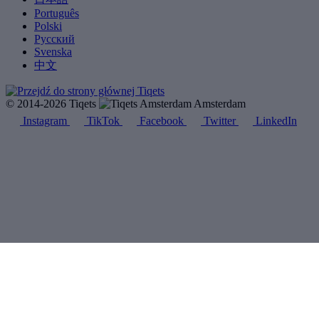
Português
Polski
Русский
Svenska
中文
© 2014-2026 Tiqets
Amsterdam
Instagram
TikTok
Facebook
Twitter
LinkedIn