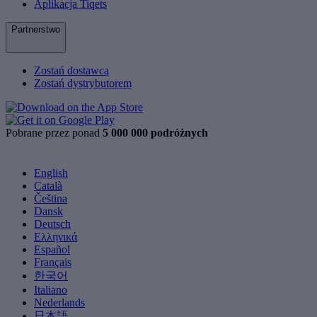
Aplikacja Tiqets
Partnerstwo
Zostań dostawcą
Zostań dystrybutorem
Pobrane przez ponad
5 000 000 podróżnych
English
Català
Čeština
Dansk
Deutsch
Ελληνικά
Español
Français
한국어
Italiano
Nederlands
日本語