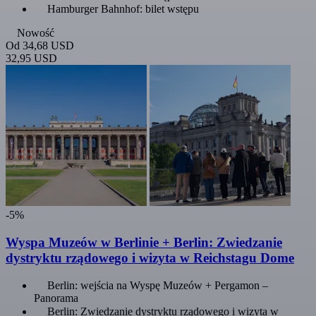
Hamburger Bahnhof: bilet wstępu
Nowość
Od
34,68 USD
32,95 USD
-5%
Wyspa Muzeów w Berlinie + Berlin: Zwiedzanie
dystryktu rządowego i wizyta w Reichstagu Dome
Berlin: wejścia na Wyspę Muzeów + Pergamon –
Panorama
Berlin: Zwiedzanie dystryktu rządowego i wizyta w