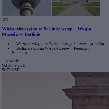
-5%
Wieża telewizyjna w Berlinie: wstęp + Wyspa
Muzeów w Berlinie
Wieża telewizyjna w Berlinie: wstęp + rezerwacja stolika
Berlin: wejścia na Wyspę Muzeów + Pergamon –
Panorama
Nowość
Od
55,49 USD
52,72 USD