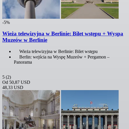
-5%
Wieża telewizyjna w Berlinie: Bilet wstępu + Wyspa
Muzeów w Berlinie
Wieża telewizyjna w Berlinie: Bilet wstępu
Berlin: wejścia na Wyspę Muzeów + Pergamon –
Panorama
5
(2)
Od
50,87 USD
48,33 USD