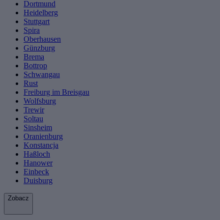
Dortmund
Heidelberg
Stuttgart
Spira
Oberhausen
Günzburg
Brema
Bottrop
Schwangau
Rust
Freiburg im Breisgau
Wolfsburg
Trewir
Soltau
Sinsheim
Oranienburg
Konstancja
Haßloch
Hanower
Einbeck
Duisburg
Zobacz